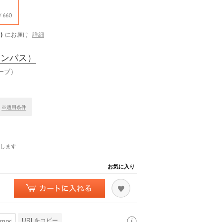
660
)
にお届け
詳細
ャンバス）
リーブ）
！
※適用条件
します
お気に入り
URLをコピー