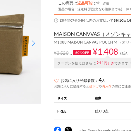
この商品は
返品可能
です
詳細
返品の場合：返送料 (同注文なら複数個でも) 一律￥
13時間07分03秒
以内
のお支払いで
8月10日(月
MAISON CANVVAS
（メゾンキ
M1088 MAISON CANVAS POUCH M （オ
¥1,408
¥3,520
60%OFF
税込
→
211
クーポンを使えばさらに
円引き
できます
4
お気に入り登録者数：
人
お気に入りに登録すると
値下げ
や
再入荷
の際にご連絡
サイズ
在庫
FREE
残り3点