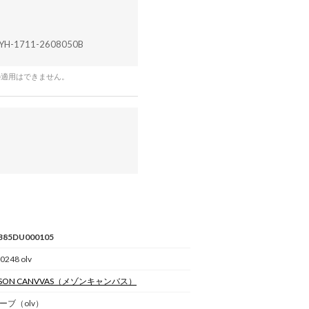
YH-1711-2608050B
の適用はできません。
385DU000105
0248 olv
SON CANVVAS
（メゾンキャンバス）
ーブ（olv）