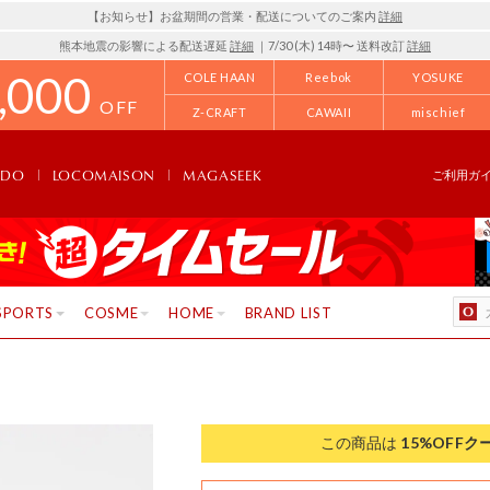
【お知らせ】お盆期間の営業・配送についてのご案内
詳細
熊本地震の影響による配送遅延
詳細
｜7/30 (木) 14時〜 送料改訂
詳細
,000
COLE HAAN
Reebok
YOSUKE
OFF
Z-CRAFT
CAWAII
mischief
NDO
LOCOMAISON
MAGASEEK
ご利用ガ
SPORTS
COSME
HOME
BRAND LIST
この商品は
15%OFF
ク