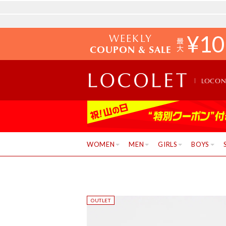
WEEKLY
¥
10
COUPON & SALE
LOCO
WOMEN
MEN
GIRLS
BOYS