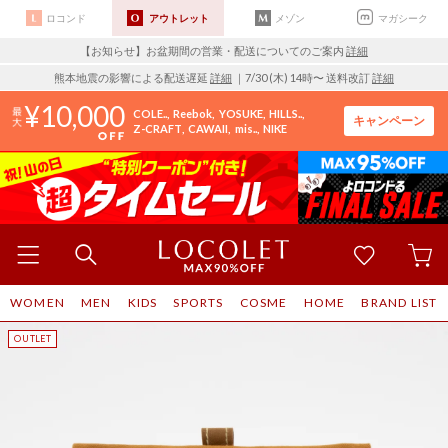
ロコンド
アウトレット
メゾン
マガシーク
【お知らせ】お盆期間の営業・配送についてのご案内
詳細
熊本地震の影響による配送遅延
詳細
｜7/30 (木) 14時〜 送料改訂
詳細
10,000
COLE..
Reebok
YOSUKE
HILLS..
キャンペーン
Z-CRAFT
CAWAII
mis..
NIKE
WOMEN
MEN
KIDS
SPORTS
COSME
HOME
BRAND LIST