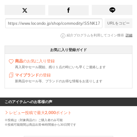
URLをコピー
紹介プログラムを利用してコイン獲得
詳細
お気に入り登録ガイド
商品
のお気に入り登録
再入荷やセール開始、残り１点の時にいち早くご連絡します
マイブランド
の登録
新商品やセール等、ブランドのお得な情報をお送りします
このアイテムへのお客様の声
レビュー投稿で最大
2,000
ポイント
※投稿は（対象商品の）ご購入者のみ可能
※投稿可能期間は商品出荷48時間後から30日間です