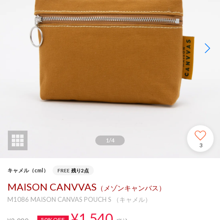
1
/
4
3
キャメル（cml）
FREE
残り2点
MAISON CANVVAS
（メゾンキャンバス）
M1086 MAISON CANVAS POUCH S （キャメル）
¥1,540
50%OFF