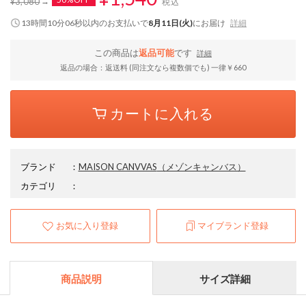
¥3,080
税込
13時間10分05秒
以内
のお支払いで
8月11日(火)
にお届け
詳細
この商品は
返品可能
です
詳細
返品の場合：返送料 (同注文なら複数個でも) 一律￥660
カートに入れる
ブランド
：
MAISON CANVVAS
（メゾンキャンバス）
カテゴリ
：
お気に入り登録
マイブランド登録
商品説明
サイズ詳細