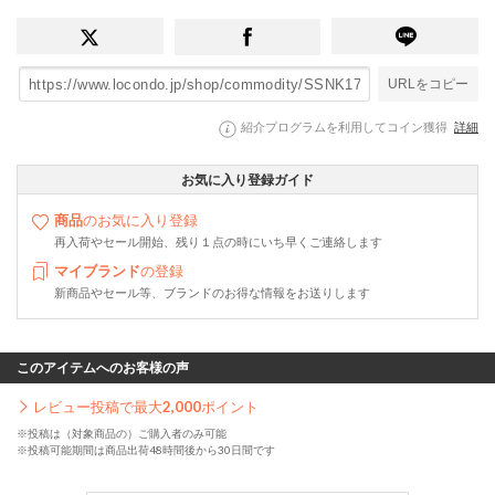
URLをコピー
紹介プログラムを利用してコイン獲得
詳細
お気に入り登録ガイド
商品
のお気に入り登録
再入荷やセール開始、残り１点の時にいち早くご連絡します
マイブランド
の登録
新商品やセール等、ブランドのお得な情報をお送りします
このアイテムへのお客様の声
レビュー投稿で最大
2,000
ポイント
※投稿は（対象商品の）ご購入者のみ可能
※投稿可能期間は商品出荷48時間後から30日間です