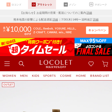
ロコンド
アウトレット
メゾン
マガシーク
【お知らせ】お盆期間の営業・配送についてのご案内
詳細
熊本地震の影響による配送遅延
詳細
｜7/30 (木) 14時〜 送料改訂
詳細
10,000
COLE..
Reebok
YOSUKE
HILLS..
キャンペーン
Z-CRAFT
CAWAII
mis..
NIKE
WOMEN
MEN
KIDS
SPORTS
COSME
HOME
BRAND LIST