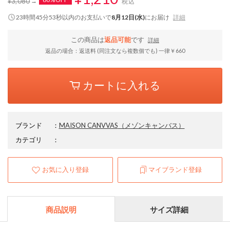
¥3,080
税込
23時間45分52秒
以内
のお支払いで
8月12日(水)
にお届け
詳細
この商品は
返品可能
です
詳細
返品の場合：返送料 (同注文なら複数個でも) 一律￥660
カートに入れる
ブランド
：
MAISON CANVVAS
（メゾンキャンバス）
カテゴリ
：
お気に入り登録
マイブランド登録
商品説明
サイズ詳細