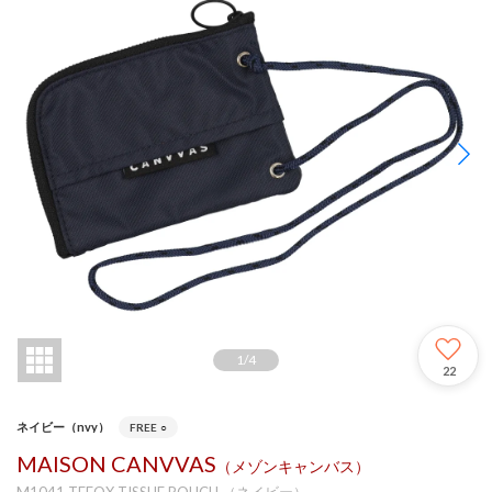
1
/
4
22
ネイビー（nvy）
FREE
○
MAISON CANVVAS
（メゾンキャンバス）
M1041 TEFOX TISSUE POUCH （ネイビー）