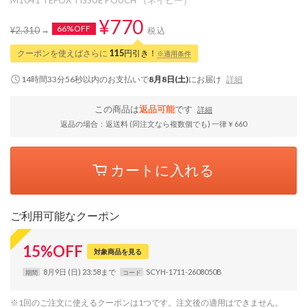
¥770
66%OFF
¥2,310
税込
クーポンを使えばさらに
115
円引き！
※適用条件
14時間33分55秒
以内
のお支払いで
8月8日(土)
にお届け
詳細
この商品は
返品可能
です
詳細
返品の場合：返送料 (同注文なら複数個でも) 一律￥660
カートに入れる
ご利用可能なクーポン
15
%
OFF
対象商品を見る
8月9日 (日) 23:58まで
SCYH-1711-2608050B
期間
コード
※1回のご注文に使えるクーポンは1つです。注文後の適用はできません。