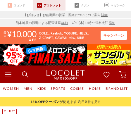
ロコンド
アウトレット
メゾン
マガシーク
【お知らせ】お盆期間の営業・配送についてのご案内
詳細
熊本地震の影響による配送遅延
詳細
｜7/30 (木) 14時〜 送料改訂
詳細
10,000
COLE..
Reebok
YOSUKE
HILLS..
キャンペーン
Z-CRAFT
CAWAII
mis..
NIKE
WOMEN
MEN
KIDS
SPORTS
COSME
HOME
BRAND LIST
15%OFF
クーポン
が使えます
利用条件を見る