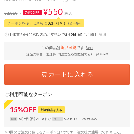
¥550
76%OFF
¥2,310
税込
クーポンを使えばさらに
82
円引き！
※適用条件
14時間36分21秒
以内
のお支払いで
8月9日(日)
にお届け
詳細
この商品は
返品可能
です
詳細
返品の場合：返送料 (同注文なら複数個でも) 一律￥660
カートに入れる
ご利用可能なクーポン
15
%
OFF
対象商品を見る
8月9日 (日) 23:58まで
SCYH-1711-2608050B
期間
コード
※1回のご注文に使えるクーポンは1つです。注文後の適用はできません。