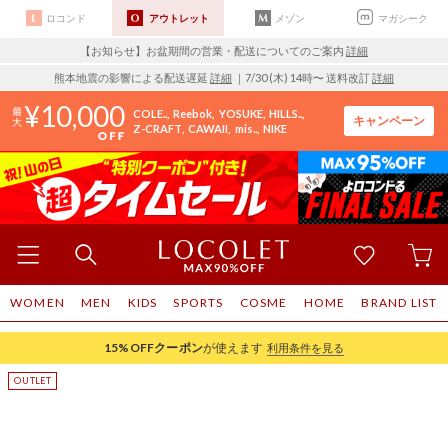
ロコンド
アウトレット
メゾン
マガシーク
【お知らせ】お盆期間の営業・配送についてのご案内
詳細
熊本地震の影響による配送遅延
詳細
｜7/30 (木) 14時〜 送料改訂
詳細
10,000
COLE..
Reebok
YOSUKE
HILLS..
キャンペーン
Z-CRAFT
CAWAII
mis..
NIKE
WOMEN
MEN
KIDS
SPORTS
COSME
HOME
BRAND LIST
15%OFF
クーポン
が使えます
利用条件を見る