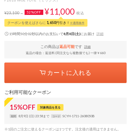
¥11,000
52%OFF
¥23,100
税込
クーポンを使えばさらに
1,650
円引き！
※適用条件
15時間50分01秒
以内
のお支払いで
8月8日(土)
にお届け
詳細
この商品は
返品可能
です
詳細
返品の場合：返送料 (同注文なら複数個でも) 一律￥660
カートに入れる
ご利用可能なクーポン
15
%
OFF
対象商品を見る
8月9日 (日) 23:58まで
SCYH-1711-2608050B
期間
コード
※1回のご注文に使えるクーポンは1つです。注文後の適用はできません。