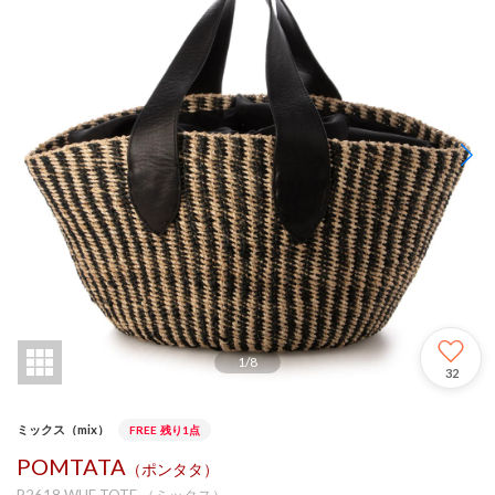
1
/
8
32
ミックス（mix）
FREE
残り1点
POMTATA
（ポンタタ）
P2618 WUE TOTE （ミックス）