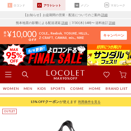
ロコンド
アウトレット
メゾン
マガシーク
【お知らせ】お盆期間の営業・配送についてのご案内
詳細
熊本地震の影響による配送遅延
詳細
｜7/30 (木) 14時〜 送料改訂
詳細
10,000
COLE..
Reebok
YOSUKE
HILLS..
キャンペーン
Z-CRAFT
CAWAII
mis..
NIKE
WOMEN
MEN
KIDS
SPORTS
COSME
HOME
BRAND LIST
15%OFF
クーポン
が使えます
利用条件を見る