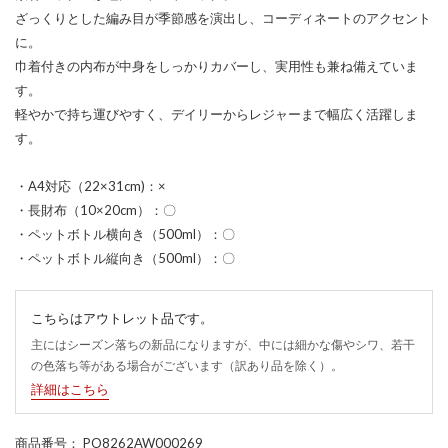
ざっくりとした編み目が季節感を演出し、コーディネートのアクセント
に。
巾着付きの内布が中身をしっかりカバーし、実用性も兼ね備えていま
す。
軽やかで持ち運びやすく、デイリーからレジャーまで幅広く活躍しま
す。
・A4対応（22×31cm)：×
・長財布（10×20cm）：〇
・ペットボトル横向き（500ml）：〇
・ペットボトル縦向き（500ml）：〇
こちらはアウトレット品です。
主にはシーズン落ちの新品になりますが、中には細かな傷やシワ、若干
の色落ち等がある場合がございます（訳あり品を除く）。
詳細はこちら
商品番号
： PO8262AW000269