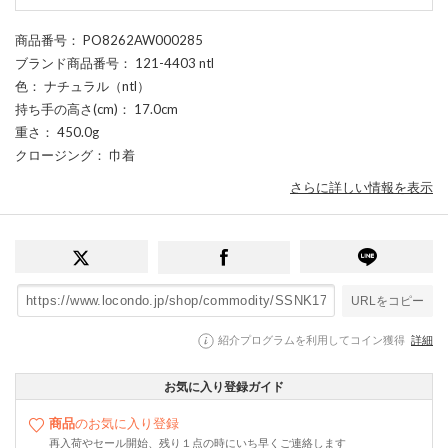
商品番号
： PO8262AW000285
ブランド商品番号
： 121-4403 ntl
色
： ナチュラル（ntl）
持ち手の高さ(cm)
： 17.0cm
重さ
： 450.0g
クロージング
： 巾着
さらに詳しい情報を表示
URLをコピー
紹介プログラムを利用してコイン獲得
詳細
お気に入り登録ガイド
商品
のお気に入り登録
再入荷やセール開始、残り１点の時にいち早くご連絡します