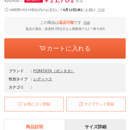
¥20,900
税込
18時間59分38秒
以内
のお支払いで
8月12日(水)
にお届け
詳細
この商品は
返品可能
です
詳細
返品の場合：返送料 (同注文なら複数個でも) 一律￥660
カートに入れる
ブランド
：
POMTATA
（ポンタタ）
性別タイプ
：
レディース
カテゴリ
：
お気に入り登録
マイブランド登録
商品説明
サイズ詳細