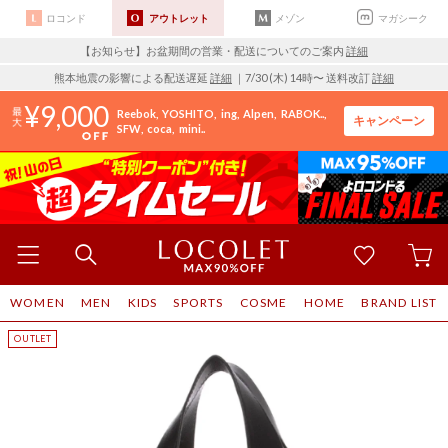
ロコンド
アウトレット
メゾン
マガシーク
【お知らせ】お盆期間の営業・配送についてのご案内
詳細
熊本地震の影響による配送遅延
詳細
｜7/30 (木) 14時〜 送料改訂
詳細
9,000
Reebok
YOSHITO
ing
Alpen
RABOK..
キャンペーン
SFW
coca
mini..
WOMEN
MEN
KIDS
SPORTS
COSME
HOME
BRAND LIST