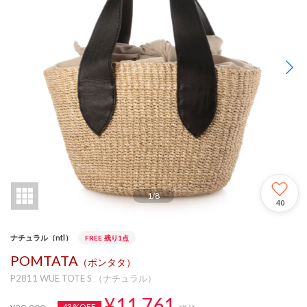
1
/
8
40
ナチュラル（ntl）
FREE
残り1点
POMTATA
（ポンタタ）
P2811 WUE TOTE S （ナチュラル）
¥11,761
43%OFF