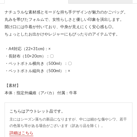
ナチュラルな素材感とモードな持ち手デザインが魅力のかごバッグ。
丸みを帯びたフォルムで、女性らしさと優しい印象を演出します。
開け口には巾着が付いており、中身が見えにくく安心感も◎。
ちょっとしたお出かけやレジャーにもぴったりのアイテムです。
・A4対応（22×31cm)：×
・長財布（10×20cm）：〇
・ペットボトル横向き（500ml）：〇
・ペットボトル縦向き（500ml）：×
【素材】
本体：指定外繊維（アバカ） 付属：牛革
こちらはアウトレット品です。
主にはシーズン落ちの新品になりますが、中には細かな傷やシワ、若干
の色落ち等がある場合がございます（訳あり品を除く）。
詳細はこちら