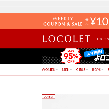
WEEKLY
¥
10
COUPON & SALE
LOCO
WOMEN
MEN
GIRLS
BOYS