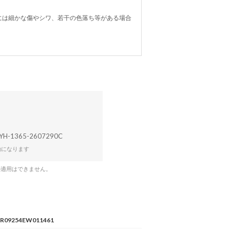
には細かな傷やシワ、若干の色落ち等がある場合
YH-1365-2607290C
効になります
の適用はできません。
R09254EW011461