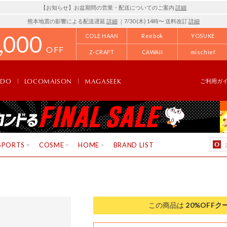
【お知らせ】お盆期間の営業・配送についてのご案内
詳細
熊本地震の影響による配送遅延
詳細
｜7/30 (木) 14時〜 送料改訂
詳細
,000
COLE HAAN
Reebok
YOSUKE
OFF
Z-CRAFT
CAWAII
mischief
NDO
LOCOMAISON
MAGASEEK
ご利用ガ
SPORTS
COSME
HOME
BRAND LIST
この商品は
20%OFF
ク