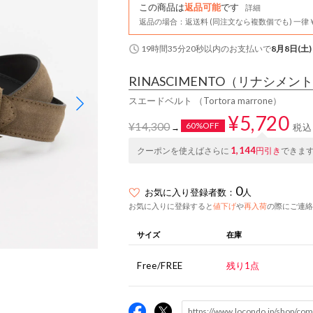
この商品は
返品可能
です
詳細
返品の場合：返送料 (同注文なら複数個でも) 一律￥
19時間35分19秒
以内
のお支払いで
8月8日(土)
RINASCIMENTO
（リナシメント
スエードベルト （Tortora marrone）
¥5,720
¥14,300
60%OFF
税込
→
1,144
クーポンを使えばさらに
円引き
できま
0
お気に入り登録者数：
人
お気に入りに登録すると
値下げ
や
再入荷
の際にご連絡
サイズ
在庫
Free/FREE
残り1点