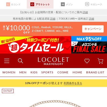
ロコンド
アウトレット
メゾン
マガシーク
【お知らせ】お盆期間の営業・配送についてのご案内
詳細
熊本地震の影響による配送遅延
詳細
｜7/30 (木) 14時〜 送料改訂
詳細
10,000
COLE..
Reebok
YOSUKE
HILLS..
キャンペーン
Z-CRAFT
CAWAII
mis..
NIKE
WOMEN
MEN
KIDS
SPORTS
COSME
HOME
BRAND LIST
10%OFF
クーポン
が使えます
利用条件を見る