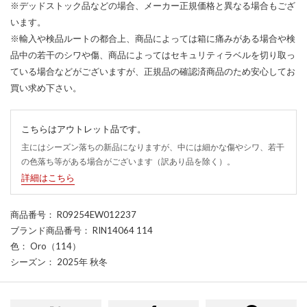
※デッドストック品などの場合、メーカー正規価格と異なる場合もござ
います。
※輸入や検品ルートの都合上、商品によっては箱に痛みがある場合や検
品中の若干のシワや傷、商品によってはセキュリティラベルを切り取っ
ている場合などがございますが、正規品の確認済商品のため安心してお
買い求め下さい。
こちらはアウトレット品です。
主にはシーズン落ちの新品になりますが、中には細かな傷やシワ、若干
の色落ち等がある場合がございます（訳あり品を除く）。
詳細はこちら
商品番号
： R09254EW012237
ブランド商品番号
： RIN14064 114
色
： Oro（114）
シーズン
： 2025年 秋冬