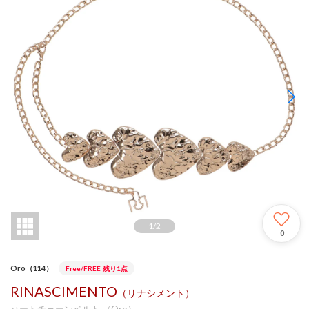
1
/
2
0
Oro（114）
Free/FREE
残り1点
RINASCIMENTO
（リナシメント）
ハートチェーンベルト （Oro）