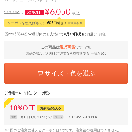
¥6,050
50%OFF
¥12,100
税込
クーポンを使えばさらに
605
円引き！
※適用条件
22時間44分55秒
以内
のお支払いで
8月10日(月)
にお届け
詳細
この商品は
返品可能
です
詳細
返品の場合：返送料 (同注文なら複数個でも) 一律￥660
サイズ・色を選ぶ
ご利用可能なクーポン
10
%
OFF
対象商品を見る
8月10日 (月) 23:58まで
SCYH-1365-2608060A
期間
コード
※1回のご注文に使えるクーポンは1つです。注文後の適用はできません。