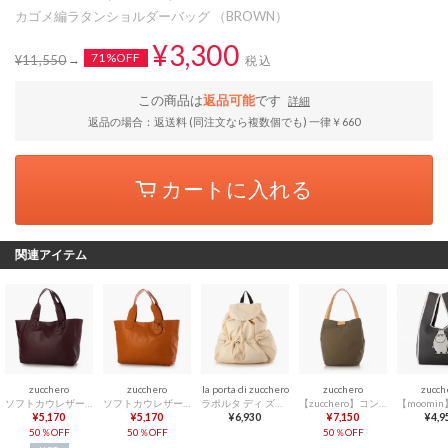
カゴメ編ラタンショルダーバッグ （BROWN）
¥3,300
71%OFF
¥11,550
税込
この商品は
返品可能
です
詳細
返品の場合：返送料 (同注文なら複数個でも) 一律￥660
カートに入れる
関連アイテム
zucchero
zucchero
la porta di zucchero
zucchero
zucch
ソフトカウレザー 軽量トートバッグ （BURGUNDY）
ソフトカウレザー 軽量トートバッグ （MARRY GOLD）
ラポルタ ディ ズッケロ 【La porta di zucchero 】撥水軽量リュック （アイボリー）
【zucchero】コンブナイロンロングハンドルトート （カーキ）
¥5,170
¥5,170
¥6,930
¥7,150
¥4,9
50％OFF
50％OFF
50％OFF