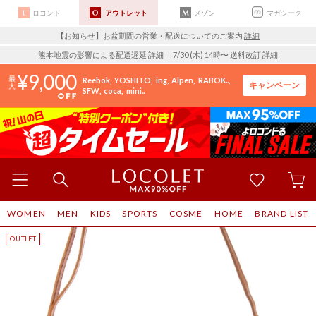
ロコンド
アウトレット
メゾン
マガシーク
【お知らせ】お盆期間の営業・配送についてのご案内
詳細
熊本地震の影響による配送遅延
詳細
｜7/30 (木) 14時〜 送料改訂
詳細
9,000
Reebok
YOSHITO
ing
Alpen
RABOK..
キャンペーン
SFW
coca
mini..
WOMEN
MEN
KIDS
SPORTS
COSME
HOME
BRAND LIST