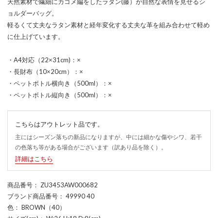
天然素材で繊細にカゴメ編をしたラタン(藤）が自然な表情を見せるシ
ョルダーバッグ。
軽るくて丈夫なラタン素材と経年変化する丈夫な革を組み合わせて軽め
に仕上げています。
・A4対応（22×31cm)：×
・長財布（10×20cm）：×
・ペットボトル横向き（500ml）：×
・ペットボトル縦向き（500ml）：×
こちらはアウトレット品です。
主にはシーズン落ちの新品になりますが、中には細かな傷やシワ、若干
の色落ち等がある場合がございます（訳あり品を除く）。
詳細はこちら
商品番号
： ZU3453AW000682
ブランド商品番号
： 49990 40
色
： BROWN（40）