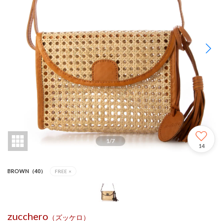
1
/
7
14
BROWN（40）
FREE
×
zucchero
（ズッケロ）