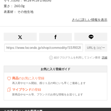
サイズ(cm)
： W:26 H:18 D:8(cm)
重さ
： 260.0g
表素材
： その他生地
さらに詳しい情報を表示
URLをコピー
紹介プログラムを利用してコイン獲得
詳細
お気に入り登録ガイド
商品
のお気に入り登録
再入荷やセール開始、残り１点の時にいち早くご連絡します
マイブランド
の登録
新商品やセール等、ブランドのお得な情報をお送りします