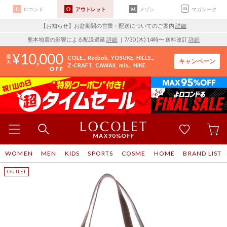
ロコンド
アウトレット
メゾン
マガシーク
【お知らせ】お盆期間の営業・配送についてのご案内
詳細
熊本地震の影響による配送遅延
詳細
｜7/30 (木) 14時〜 送料改訂
詳細
10,000
COLE..
Reebok
YOSUKE
HILLS..
キャンペーン
Z-CRAFT
CAWAII
mis..
NIKE
WOMEN
MEN
KIDS
SPORTS
COSME
HOME
BRAND LIST