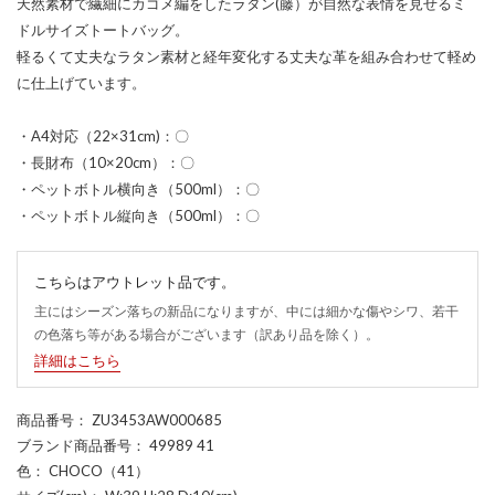
天然素材で繊細にカゴメ編をしたラタン(藤）が自然な表情を見せるミ
ドルサイズトートバッグ。
軽るくて丈夫なラタン素材と経年変化する丈夫な革を組み合わせて軽め
に仕上げています。
・A4対応（22×31cm)：〇
・長財布（10×20cm）：〇
・ペットボトル横向き（500ml）：〇
・ペットボトル縦向き（500ml）：〇
こちらはアウトレット品です。
主にはシーズン落ちの新品になりますが、中には細かな傷やシワ、若干
の色落ち等がある場合がございます（訳あり品を除く）。
詳細はこちら
商品番号
： ZU3453AW000685
ブランド商品番号
： 49989 41
色
： CHOCO（41）