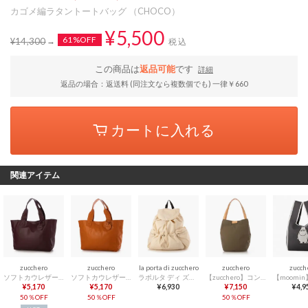
カゴメ編ラタントートバッグ （CHOCO）
¥5,500
61%OFF
¥14,300
税込
この商品は
返品可能
です
詳細
返品の場合：返送料 (同注文なら複数個でも) 一律￥660
カートに入れる
関連アイテム
zucchero
zucchero
la porta di zucchero
zucchero
zucch
ソフトカウレザー 軽量トートバッグ （BURGUNDY）
ソフトカウレザー 軽量トートバッグ （MARRY GOLD）
ラポルタ ディ ズッケロ 【La porta di zucchero 】撥水軽量リュック （アイボリー）
【zucchero】コンブナイロンロングハンドルトート （カーキ）
¥5,170
¥5,170
¥6,930
¥7,150
¥4,9
50％OFF
50％OFF
50％OFF