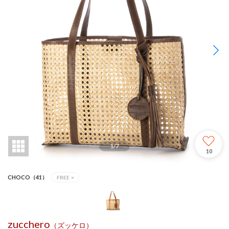
1
/
7
10
CHOCO（41）
FREE
×
zucchero
（ズッケロ）