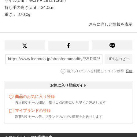
サイズ(cm)
： W:39 H:28 D:10(cm)
持ち手の高さ(cm)
： 24.0cm
重さ
： 370.0g
さらに詳しい情報を表示
URLをコピー
紹介プログラムを利用してコイン獲得
詳細
お気に入り登録ガイド
商品
のお気に入り登録
再入荷やセール開始、残り１点の時にいち早くご連絡します
マイブランド
の登録
新商品やセール等、ブランドのお得な情報をお送りします