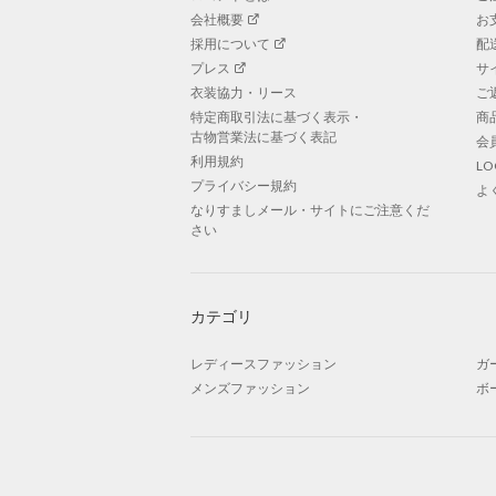
会社概要
お
採用について
配
プレス
サ
衣装協力・リース
ご
特定商取引法に基づく表示・
商
古物営業法に基づく表記
会
利用規約
L
プライバシー規約
よ
なりすましメール・サイトにご注意くだ
さい
カテゴリ
レディースファッション
ガ
メンズファッション
ボ