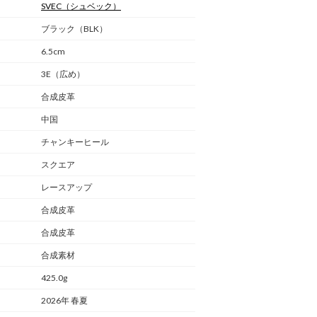
SVEC
（シュベック）
ブラック（BLK）
6.5cm
3E（広め）
合成皮革
中国
チャンキーヒール
スクエア
レースアップ
合成皮革
合成皮革
合成素材
425.0g
2026年 春夏