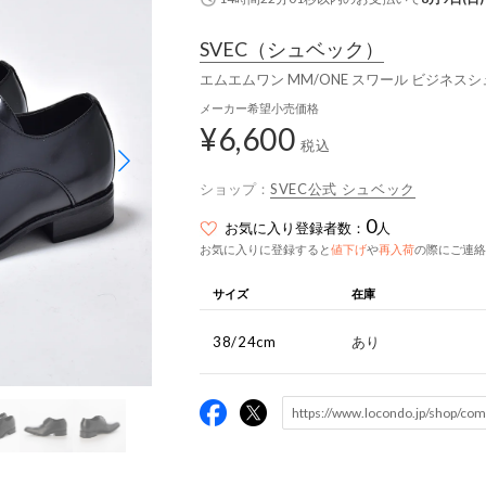
SVEC
（シュベック）
エムエムワン MM/ONE スワール ビジネスシ
メーカー希望小売価格
¥6,600
税込
ショップ：
SVEC公式 シュベック
0
お気に入り登録者数：
人
お気に入りに登録すると
値下げ
や
再入荷
の際にご連絡
サイズ
在庫
38/24cm
あり