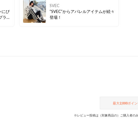
SVEC
ンにぴ
”SVEC”からアパレルアイテムが続々
プラ
登場！
豊富な
分に合
最大
2,000
ポイン
※レビュー投稿は（対象商品の）ご購入者のみ