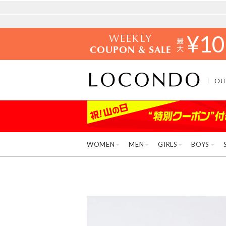
WEEKLY
¥
10
COUPON & SALE
OU
WOMEN
MEN
GIRLS
BOYS