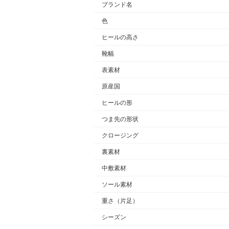
ブランド名
色
ヒールの高さ
靴幅
表素材
原産国
ヒールの形
つま先の形状
クロージング
裏素材
中敷素材
ソール素材
重さ
（片足）
シーズン