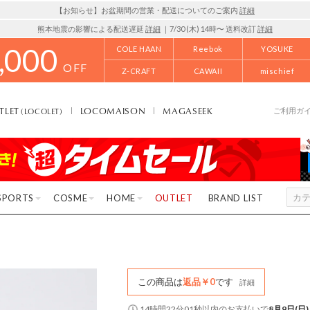
【お知らせ】お盆期間の営業・配送についてのご案内
詳細
熊本地震の影響による配送遅延
詳細
｜7/30 (木) 14時〜 送料改訂
詳細
,000
COLE HAAN
Reebok
YOSUKE
OFF
Z-CRAFT
CAWAII
mischief
TLET
LOCOMAISON
MAGASEEK
(LOCOLET)
ご利用ガ
SPORTS
COSME
HOME
OUTLET
BRAND LIST
この商品は
返品￥0
です
詳細
14時間22分00秒
以内
のお支払いで
8月9日(日)