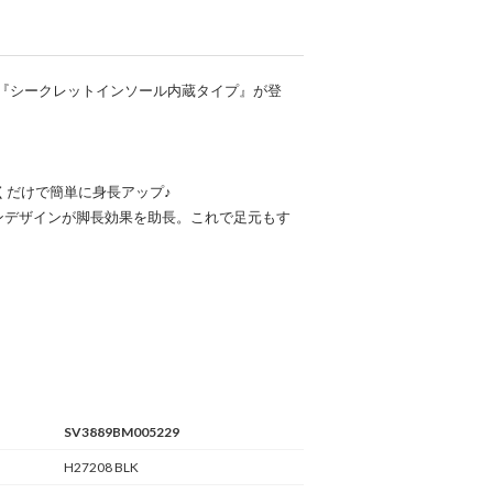
『シークレットインソール内蔵タイプ』が登
くだけで簡単に身長アップ♪
ンデザインが脚長効果を助長。これで足元もす
SV3889BM005229
H27208 BLK