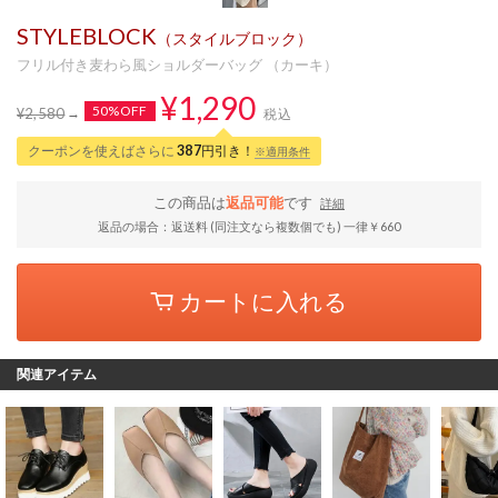
STYLEBLOCK
（スタイルブロック）
フリル付き麦わら風ショルダーバッグ （カーキ）
¥1,290
50%OFF
¥2,580
税込
クーポンを使えばさらに
387
円引き！
※適用条件
この商品は
返品可能
です
詳細
返品の場合：返送料 (同注文なら複数個でも) 一律￥660
カートに入れる
関連アイテム