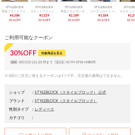
STYLEBLOCK
STYLEBLOCK
STYLEBLOCK
STYLEBLOCK
STYLEB
厚底プラットフォームウエッジシャークソールオックスフォードシューズ （ブラック）
Vカットフラットシューズ （ベージュ）
厚底クロスサンダル （ブラック）
コーデュロイトートバッグ （ブラウン）
¥6,384
¥1,529
¥2,189
¥1,034
¥1,2
20％OFF
50％OFF
50％OFF
50％OFF
50％O
ご利用可能なクーポン
30
%
OFF
対象商品を見る
8月11日 (火) 23:59まで
SCYH-0756-H0807E
期間
コード
※1回のご注文に使えるクーポンは1つです。注文後の適用はできません。
ショップ
：
STYLEBLOCK（スタイルブロック） 公式
ブランド
：
STYLEBLOCK
（スタイルブロック）
性別タイプ
：
レディース
カテゴリ
：