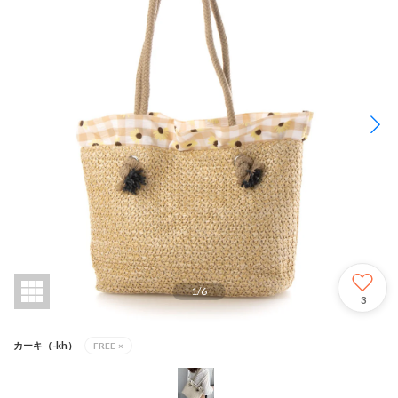
1
/
6
3
カーキ（-kh）
FREE
×