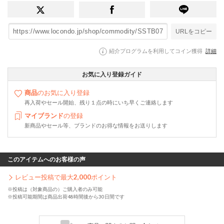
URLをコピー
紹介プログラムを利用してコイン獲得
詳細
お気に入り登録ガイド
商品
のお気に入り登録
再入荷やセール開始、残り１点の時にいち早くご連絡します
マイブランド
の登録
新商品やセール等、ブランドのお得な情報をお送りします
このアイテムへのお客様の声
レビュー投稿で最大
2,000
ポイント
※投稿は（対象商品の）ご購入者のみ可能
※投稿可能期間は商品出荷48時間後から30日間です