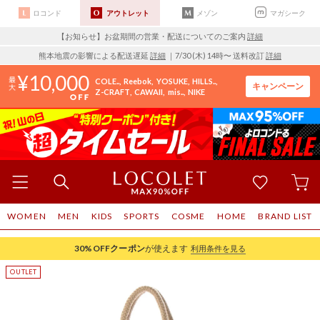
ロコンド
アウトレット
メゾン
マガシーク
【お知らせ】お盆期間の営業・配送についてのご案内
詳細
熊本地震の影響による配送遅延
詳細
｜7/30 (木) 14時〜 送料改訂
詳細
10,000
COLE..
Reebok
YOSUKE
HILLS..
キャンペーン
Z-CRAFT
CAWAII
mis..
NIKE
WOMEN
MEN
KIDS
SPORTS
COSME
HOME
BRAND LIST
30%OFF
クーポン
が使えます
利用条件を見る