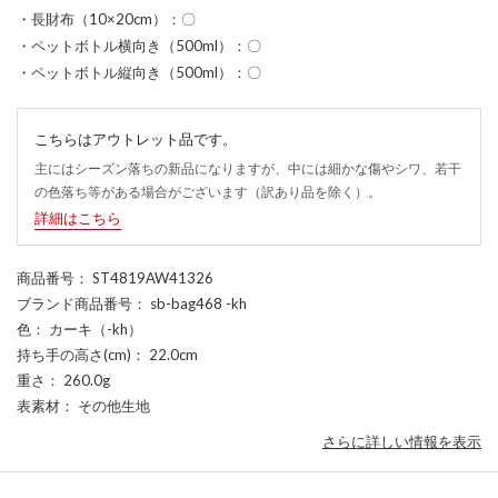
・長財布（10×20cm）：〇
・ペットボトル横向き（500ml）：〇
・ペットボトル縦向き（500ml）：〇
こちらはアウトレット品です。
主にはシーズン落ちの新品になりますが、中には細かな傷やシワ、若干
の色落ち等がある場合がございます（訳あり品を除く）。
詳細はこちら
商品番号
： ST4819AW41326
ブランド商品番号
： sb-bag468 -kh
色
： カーキ（-kh）
持ち手の高さ(cm)
： 22.0cm
重さ
： 260.0g
表素材
： その他生地
さらに詳しい情報を表示