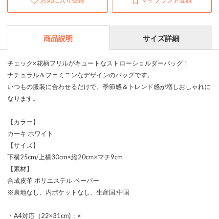
お気に入り登録
マイブランド登録
商品説明
サイズ詳細
チェック×花柄フリルがキュートなストローショルダーバッグ！
ナチュラル＆フェミニンなデザインのバッグです。
いつもの服装に合わせるだけで、季節感＆トレンド感が増しおしゃれに
なります。
【カラー】
カーキ ホワイト
【サイズ】
下横25cm/上横30cm×縦20cm×マチ9cm
【素材】
合成皮革 ポリエステル ペーパー
※裏地なし、内ポケットなし、生産国:中国
・A4対応（22×31cm)：×