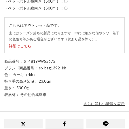
・ペットボトル横向き（500ml）：〇
・ペットボトル縦向き（500ml）：〇
こちらはアウトレット品です。
主にはシーズン落ちの新品になりますが、中には細かな傷やシワ、若干
の色落ち等がある場合がございます（訳あり品を除く）。
詳細はこちら
商品番号
： ST4819AW55675
ブランド商品番号
： sb-bag1392 -kh
色
： カーキ（-kh）
持ち手の高さ(cm)
： 23.0cm
重さ
： 530.0g
表素材
： その他合成繊維
さらに詳しい情報を表示