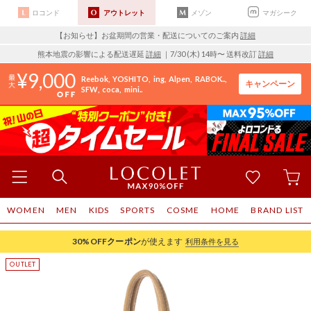
ロコンド
アウトレット
メゾン
マガシーク
【お知らせ】お盆期間の営業・配送についてのご案内
詳細
熊本地震の影響による配送遅延
詳細
｜7/30 (木) 14時〜 送料改訂
詳細
9,000
Reebok
YOSHITO
ing
Alpen
RABOK..
キャンペーン
SFW
coca
mini..
WOMEN
MEN
KIDS
SPORTS
COSME
HOME
BRAND LIST
30%OFF
クーポン
が使えます
利用条件を見る