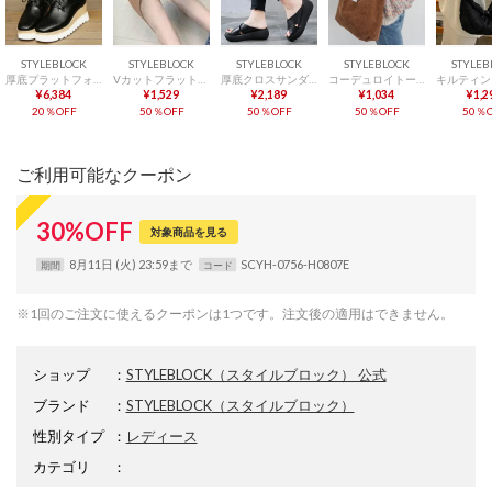
STYLEBLOCK
STYLEBLOCK
STYLEBLOCK
STYLEBLOCK
STYLEB
厚底プラットフォームウエッジシャークソールオックスフォードシューズ （ブラック）
Vカットフラットシューズ （ベージュ）
厚底クロスサンダル （ブラック）
コーデュロイトートバッグ （ブラウン）
¥6,384
¥1,529
¥2,189
¥1,034
¥1,2
20％OFF
50％OFF
50％OFF
50％OFF
50％O
ご利用可能なクーポン
30
%
OFF
対象商品を見る
8月11日 (火) 23:59まで
SCYH-0756-H0807E
期間
コード
※1回のご注文に使えるクーポンは1つです。注文後の適用はできません。
ショップ
：
STYLEBLOCK（スタイルブロック） 公式
ブランド
：
STYLEBLOCK
（スタイルブロック）
性別タイプ
：
レディース
カテゴリ
：