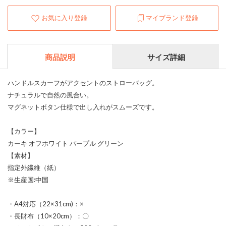
お気に入り登録
マイブランド登録
商品説明
サイズ詳細
ハンドルスカーフがアクセントのストローバッグ。
ナチュラルで自然の風合い。
マグネットボタン仕様で出し入れがスムーズです。
【カラー】
カーキ オフホワイト パープル グリーン
【素材】
指定外繊維（紙）
※生産国:中国
・A4対応（22×31cm)：×
・長財布（10×20cm）：〇