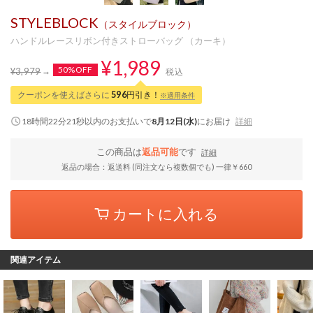
STYLEBLOCK
（スタイルブロック）
ハンドルレースリボン付きストローバッグ （カーキ）
¥1,989
50%OFF
¥3,979
税込
クーポンを使えばさらに
596
円引き！
※適用条件
18時間22分21秒
以内
のお支払いで
8月12日(水)
にお届け
詳細
この商品は
返品可能
です
詳細
返品の場合：返送料 (同注文なら複数個でも) 一律￥660
カートに入れる
関連アイテム