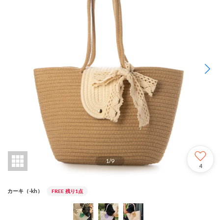
1
/
9
4
カーキ（-kh）
FREE
残り1点