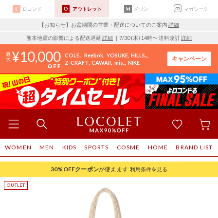
ロコンド
アウトレット
メゾン
マガシーク
【お知らせ】お盆期間の営業・配送についてのご案内
詳細
熊本地震の影響による配送遅延
詳細
｜7/30 (木) 14時〜 送料改訂
詳細
10,000
COLE..
Reebok
YOSUKE
HILLS..
キャンペーン
Z-CRAFT
CAWAII
mis..
NIKE
WOMEN
MEN
KIDS
SPORTS
COSME
HOME
BRAND LIST
30%OFF
クーポン
が使えます
利用条件を見る