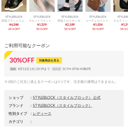
STYLEBLOCK
STYLEBLOCK
STYLEBLOCK
STYLEBLOCK
STYLEB
厚底プラットフォームウエッジシャークソールオックスフォードシューズ （ブラック）
Vカットフラットシューズ （ベージュ）
厚底クロスサンダル （ブラック）
コーデュロイトートバッグ （ブラウン）
¥6,384
¥1,529
¥2,189
¥1,034
¥1,2
20％OFF
50％OFF
50％OFF
50％OFF
50％O
ご利用可能なクーポン
30
%
OFF
対象商品を見る
8月11日 (火) 23:59まで
SCYH-0756-H0807E
期間
コード
※1回のご注文に使えるクーポンは1つです。注文後の適用はできません。
ショップ
：
STYLEBLOCK（スタイルブロック） 公式
ブランド
：
STYLEBLOCK
（スタイルブロック）
性別タイプ
：
レディース
カテゴリ
：