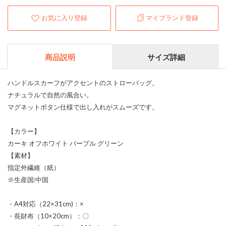
お気に入り登録
マイブランド登録
商品説明
サイズ詳細
ハンドルスカーフがアクセントのストローバッグ。
ナチュラルで自然の風合い。
マグネットボタン仕様で出し入れがスムーズです。
【カラー】
カーキ オフホワイト パープル グリーン
【素材】
指定外繊維（紙）
※生産国:中国
・A4対応（22×31cm)：×
・長財布（10×20cm）：〇