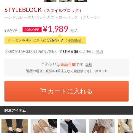
STYLEBLOCK
（スタイルブロック）
ハンドルレースリボン付きストローバッグ （グリーン）
¥1,989
50%OFF
¥3,979
税込
クーポンを使えばさらに
596
円引き！
※適用条件
6時間31分32秒
以内
のお支払いで
8月9日(日)
にお届け
詳細
この商品は
返品可能
です
詳細
返品の場合：返送料 (同注文なら複数個でも) 一律￥660
カートに入れる
関連アイテム