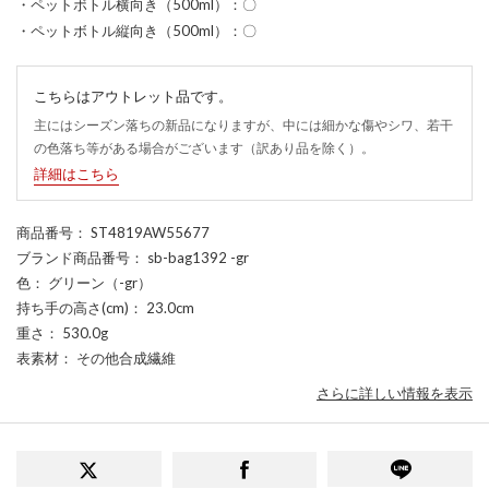
・ペットボトル横向き（500ml）：〇
・ペットボトル縦向き（500ml）：〇
こちらはアウトレット品です。
主にはシーズン落ちの新品になりますが、中には細かな傷やシワ、若干
の色落ち等がある場合がございます（訳あり品を除く）。
詳細はこちら
商品番号
： ST4819AW55677
ブランド商品番号
： sb-bag1392 -gr
色
： グリーン（-gr）
持ち手の高さ(cm)
： 23.0cm
重さ
： 530.0g
表素材
： その他合成繊維
さらに詳しい情報を表示