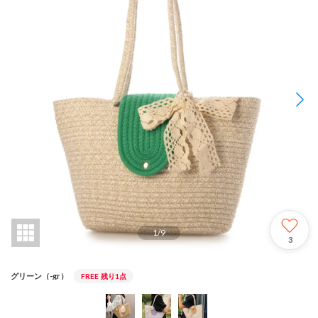
1
/
9
3
グリーン（-gr）
FREE
残り1点