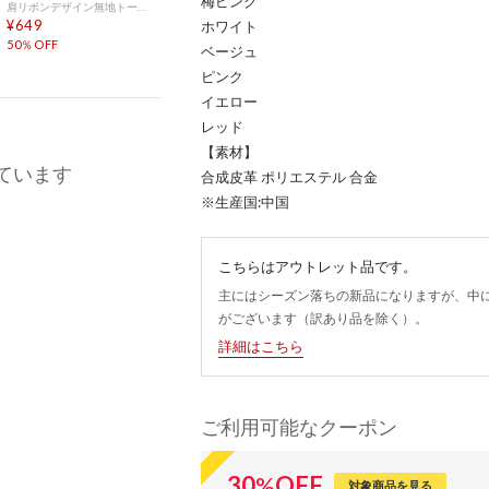
梅ピンク
肩リボンデザイン無地トートバッグ （ホワイト）
¥649
ホワイト
50％OFF
ベージュ
ピンク
イエロー
レッド
【素材】
ています
合成皮革 ポリエステル 合金
※生産国:中国
こちらはアウトレット品です。
主にはシーズン落ちの新品になりますが、中
がございます（訳あり品を除く）。
詳細はこちら
ご利用可能なクーポン
30
%
OFF
対象商品を見る