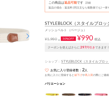
この商品は
返品可能
です
詳細
返品の場合：返送料 (同注文なら複数個でも) 一律￥
STYLEBLOCK
（スタイルブロッ
メッシュベルト （ベージュ）
¥990
¥1,980
50%OFF
税込
→
297
クーポンを使えばさらに
円引き
できます
ショップ：
STYLEBLOCK（スタイルブロ
2
お気に入り登録者数：
人
お気に入りに登録すると
値下げ
や
再入荷
の際にご連絡
バリエーション