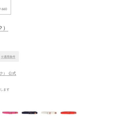
660
ク）
！
※適用条件
ック） 公式
します