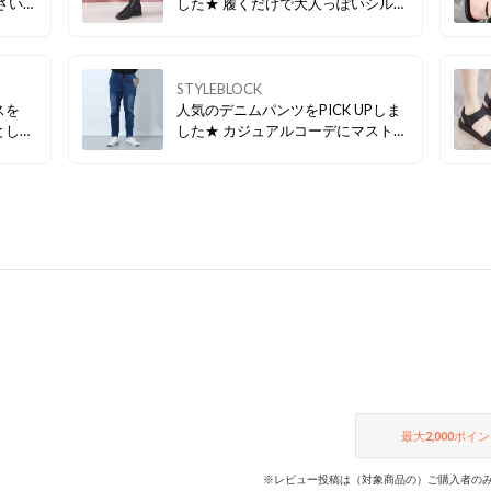
した★ 履くだけで大人っぽいシルエ
ットの足元に変身！ ぜひチェックし
てみてください♪ ▼▼今すぐ
CHECK！▼▼
STYLEBLOCK
スを
人気のデニムパンツをPICK UPしま
した★ カジュアルコーデにマストな
ボトムスです！ ぜひチェックしてみ
てください♪ ▼▼今すぐCHECK！
▼▼
最大
2,000
ポイン
※レビュー投稿は（対象商品の）ご購入者のみ