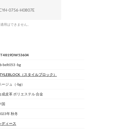
CYH-0756-H0807E
の適用はできません。
ST4819DW53604
b-belt053 -bg
STYLEBLOCK
（スタイルブロック）
ベージュ（-bg）
合成皮革 ポリエステル 合金
中国
2023年 秋冬
レディース