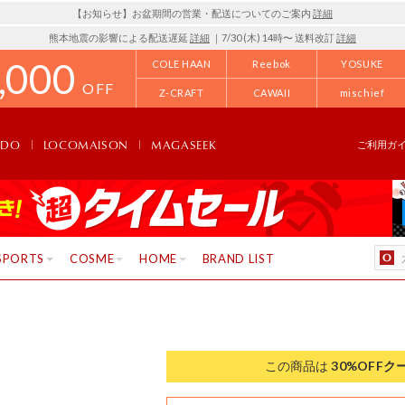
【お知らせ】お盆期間の営業・配送についてのご案内
詳細
熊本地震の影響による配送遅延
詳細
｜7/30 (木) 14時〜 送料改訂
詳細
,000
COLE HAAN
Reebok
YOSUKE
OFF
Z-CRAFT
CAWAII
mischief
NDO
LOCOMAISON
MAGASEEK
ご利用ガ
SPORTS
COSME
HOME
BRAND LIST
この商品は
30%OFF
ク