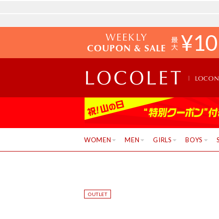
WEEKLY
¥
10
COUPON & SALE
LOCO
WOMEN
MEN
GIRLS
BOYS