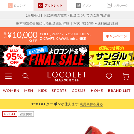
ロコンド
アウトレット
メゾン
マガシーク
【お知らせ】お盆期間の営業・配送についてのご案内
詳細
熊本地震の影響による配送遅延
詳細
｜7/30 (木) 14時〜 送料改訂
詳細
10,000
COLE..
Reebok
YOSUKE
HILLS..
キャンペーン
Z-CRAFT
CAWAII
mis..
NIKE
WOMEN
MEN
KIDS
SPORTS
COSME
HOME
BRAND LIST
15%OFF
クーポン
が使えます
利用条件を見る
雑誌掲載