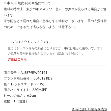
※本革(天然皮革)の商品について
素材の特性上、多少のキズやシワ、色ムラや擦れが見られる場合がござ
います。
汗や雨などで濡れた場合、色移りする場合がございます。革の品質保持
のため、できるだけ濡らさないようご注意下さい。
こちらはアウトレット品です。
主にはシーズン落ちの新品になりますが、中には細かな傷やシワ、若干
の色落ち等がある場合がございます（訳あり品を除く）。
詳細はこちら
商品番号
： AL5879BW00191
ブランド商品番号
： 804012 RDS
色
： レッドスエード（RDS）
商品ハイライト1
： 22CMSPF
ヒールの高さ
： 6.5cm
靴幅
： E（普通）
さらに詳しい情報を表示