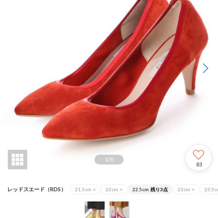
1
/
6
83
レッドスエード（RDS）
21.5cm
×
22cm
×
22.5cm
残り3点
23cm
×
23.5