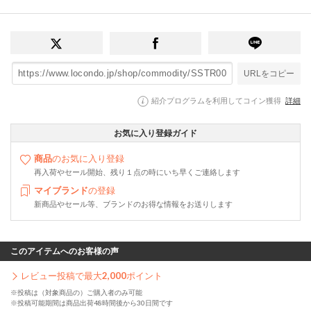
URLをコピー
紹介プログラムを利用してコイン獲得
詳細
お気に入り登録ガイド
商品
のお気に入り登録
再入荷やセール開始、残り１点の時にいち早くご連絡します
マイブランド
の登録
新商品やセール等、ブランドのお得な情報をお送りします
このアイテムへのお客様の声
レビュー投稿で最大
2,000
ポイント
※投稿は（対象商品の）ご購入者のみ可能
※投稿可能期間は商品出荷48時間後から30日間です