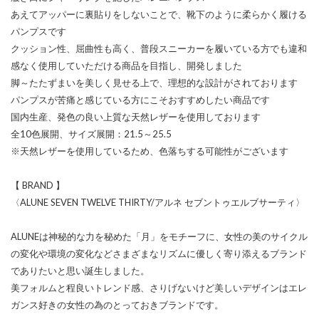
あえてアッパーに裏貼りをしないことで、靴下のように柔らかく履ける
パンプスです
クッション性、屈曲性も高く、普段スニーカーを履いている方でも違和
感なく使用していただける商品を目指し、開発しました
脚～たたずまいを美しく見せる上で、理想的な設計がされております
パンプスが苦痛と感じている方にこそおすすめしたい商品です
国内生産、発色の良い上質な天然レザーを使用しております
全10色展開、サイズ展開：21.5～25.5
※天然レザーを使用しているため、色落ちする可能性がございます
【 BRAND 】
〈ALUNE SEVEN TWELVE THIRTY/アルネ セブントゥエルブサーティ〉
ALUNEは神秘的な力を秘めた「月」をモチーフに、女性の美のサイクル
の変化や環境の変化などさまざまなリズムに優しく寄り添えるブランド
でありたいと思い誕生しました。
美フォルムと程良いトレンド感、さりげないけど美しいデザインはエレ
ガンス好きの女性の為のとっておきブランドです。