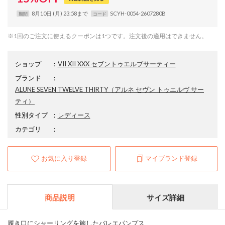
8月10日 (月) 23:58まで
SCYH-0054-2607280B
期間
コード
※1回のご注文に使えるクーポンは1つです。注文後の適用はできません。
ショップ
：
VII XII XXX セブントゥエルブサーティー
ブランド
：
ALUNE SEVEN TWELVE THIRTY
（アルネ セヴン トゥエルヴ サー
ティ）
性別タイプ
：
レディース
カテゴリ
：
お気に入り登録
マイブランド登録
商品説明
サイズ詳細
履き口にシャーリングを施したバレエパンプス