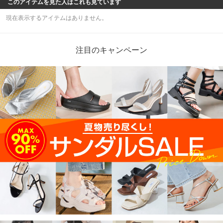
った木型とシルエットをそのまま活かした、端
正なスクエアトゥのバックルパンプス。
ALUNE SEVEN TWELVE THIRTY
波打つようなスカラップカットが可憐な印象の
ストラップサンダル。 細めのアンクルストラッ
プとローヒールが、華奢見えと安定感を両立。
フェミニンスタイルはもちろん、デニムなどカ
ジュアルコーデの外しにも◎な万能デザインで
ALUNE SEVEN TWELVE THIRTY
す。
上質な見た目と実用性を兼ね備えた、人工皮革
のパンプスシリーズが登場。 本革パンプスで培
った木型とシルエットをそのまま活かし、すっ
きりとしたポインテッドトゥと美しいラインを
実現しました。
もっと見る
このアイテムを見た人はこれも見ています
現在表示するアイテムはありません。