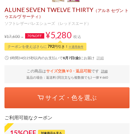
ALUNE SEVEN TWELVE THIRTY
（アルネ セヴン ト
ゥエルヴ サーティ）
ソフトレザーバレエシューズ （レッドスエード）
¥5,280
70%OFF
¥17,600
税込
クーポンを使えばさらに
792
円引き！
※適用条件
1時間34分25秒
以内
のお支払いで
8月7日(金)
にお届け
詳細
この商品は
サイズ交換￥0・返品可能
です
詳細
返品の場合：返送料 (同注文なら複数個でも) 一律￥660
サイズ・色を選ぶ
ご利用可能なクーポン
15
%
OFF
対象商品を見る