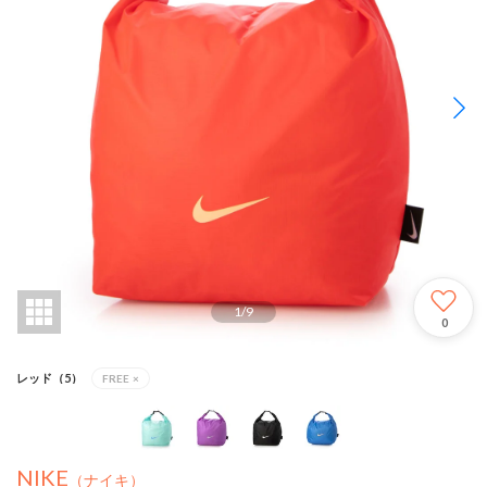
1
/
9
0
レッド（5）
FREE
×
NIKE
（ナイキ）