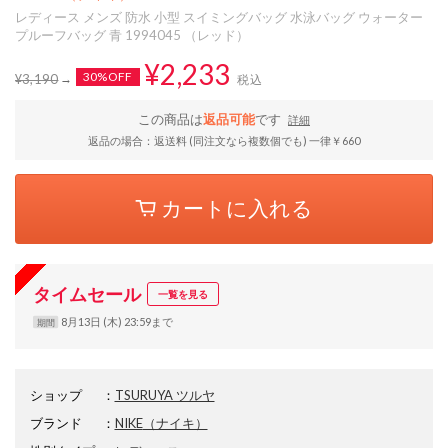
レディース メンズ 防水 小型 スイミングバッグ 水泳バッグ ウォーター
プルーフバッグ 青 1994045 （レッド）
¥2,233
30%OFF
¥3,190
税込
この商品は
返品可能
です
詳細
返品の場合：返送料 (同注文なら複数個でも) 一律￥660
カートに入れる
タイムセール
一覧を見る
8月13日 (木) 23:59まで
期間
ショップ
：
TSURUYA ツルヤ
ブランド
：
NIKE
（ナイキ）