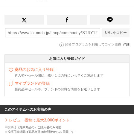
URLをコピー
紹介プログラムを利用してコイン獲得
詳細
お気に入り登録ガイド
商品
のお気に入り登録
再入荷やセール開始、残り１点の時にいち早くご連絡します
マイブランド
の登録
新商品やセール等、ブランドのお得な情報をお送りします
このアイテムへのお客様の声
レビュー投稿で最大
2,000
ポイント
※投稿は（対象商品の）ご購入者のみ可能
※投稿可能期間は商品出荷48時間後から30日間です