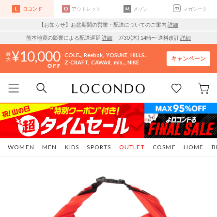
ロコンド
アウトレット
メゾン
マガシーク
【お知らせ】お盆期間の営業・配送についてのご案内
詳細
熊本地震の影響による配送遅延
詳細
｜7/30 (木) 14時〜 送料改訂
詳細
10,000
COLE..
Reebok
YOSUKE
HILLS..
キャンペーン
Z-CRAFT
CAWAII
mis..
NIKE
WOMEN
MEN
KIDS
SPORTS
OUTLET
COSME
HOME
B