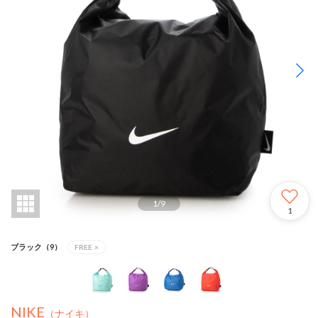
1
/
9
1
ブラック（9）
FREE
×
NIKE
（ナイキ）