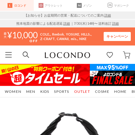
ロコンド
アウトレット
メゾン
マガシーク
【お知らせ】お盆期間の営業・配送についてのご案内
詳細
熊本地震の影響による配送遅延
詳細
｜7/30 (木) 14時〜 送料改訂
詳細
10,000
COLE..
Reebok
YOSUKE
HILLS..
キャンペーン
Z-CRAFT
CAWAII
mis..
NIKE
WOMEN
MEN
KIDS
SPORTS
OUTLET
COSME
HOME
B