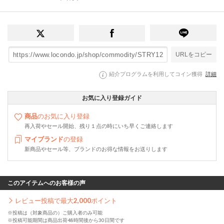
URLをコピー
紹介プログラムを利用してコイン獲得
詳細
お気に入り登録ガイド
商品
のお気に入り登録
再入荷やセール開始、残り１点の時にいち早くご連絡します
マイブランド
の登録
新商品やセール等、ブランドのお得な情報をお送りします
このアイテムへのお客様の声
レビュー投稿で最大
2,000
ポイント
※投稿は（対象商品の）ご購入者のみ可能
※投稿可能期間は商品出荷48時間後から30日間です