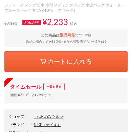
レディース メンズ 防水 小型 スイミングバッグ 水泳バッグ ウォーター
プルーフバッグ 青 1994045 （ブラック）
¥2,233
30%OFF
¥3,190
税込
この商品は
返品可能
です
詳細
返品の場合：返送料 (同注文なら複数個でも) 一律￥660
カートに入れる
タイムセール
一覧を見る
8月13日 (木) 23:59まで
期間
ショップ
：
TSURUYA ツルヤ
ブランド
：
NIKE
（ナイキ）