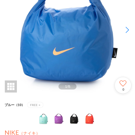
1
/
8
0
ブルー（10）
FREE
×
NIKE
（ナイキ）