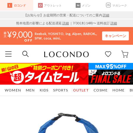
ロコンド
アウトレット
メゾン
マガシーク
【お知らせ】お盆期間の営業・配送についてのご案内
詳細
熊本地震の影響による配送遅延
詳細
｜7/30 (木) 14時〜 送料改訂
詳細
9,000
Reebok
YOSHITO
ing
Alpen
RABOK..
キャンペーン
SFW
coca
mini..
WOMEN
MEN
KIDS
SPORTS
OUTLET
COSME
HOME
B