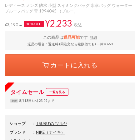
レディース メンズ 防水 小型 スイミングバッグ 水泳バッグ ウォーター
プルーフバッグ 青 1994045 （ブルー）
¥2,233
30%OFF
¥3,190
税込
この商品は
返品可能
です
詳細
返品の場合：返送料 (同注文なら複数個でも) 一律￥660
カートに入れる
タイムセール
一覧を見る
8月13日 (木) 23:59まで
期間
ショップ
：
TSURUYA ツルヤ
ブランド
：
NIKE
（ナイキ）