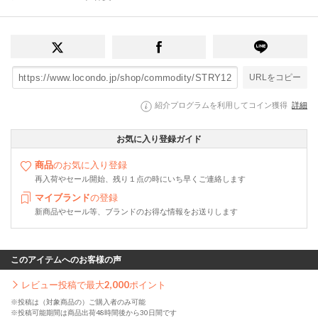
URLをコピー
紹介プログラムを利用してコイン獲得
詳細
お気に入り登録ガイド
商品
のお気に入り登録
再入荷やセール開始、残り１点の時にいち早くご連絡します
マイブランド
の登録
新商品やセール等、ブランドのお得な情報をお送りします
このアイテムへのお客様の声
レビュー投稿で最大
2,000
ポイント
※投稿は（対象商品の）ご購入者のみ可能
※投稿可能期間は商品出荷48時間後から30日間です