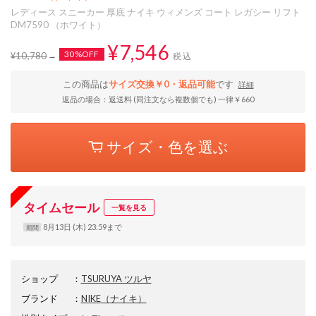
レディース スニーカー 厚底 ナイキ ウィメンズ コート レガシー リフト
DM7590 （ホワイト）
¥7,546
30%OFF
¥10,780
税込
この商品は
サイズ交換￥0・返品可能
です
詳細
返品の場合：返送料 (同注文なら複数個でも) 一律￥660
サイズ・色を選ぶ
タイムセール
一覧を見る
8月13日 (木) 23:59まで
期間
ショップ
：
TSURUYA ツルヤ
ブランド
：
NIKE
（ナイキ）