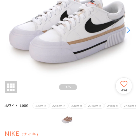
1
/
6
494
ホワイト（100）
22cm
×
22.5cm
×
23cm
×
23.5cm
×
24cm
×
24.5cm
NIKE
（ナイキ）