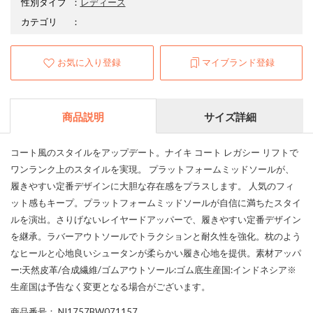
性別タイプ
：
レディース
カテゴリ
：
お気に入り登録
マイブランド登録
商品説明
サイズ詳細
コート風のスタイルをアップデート。ナイキ コート レガシー リフトで
ワンランク上のスタイルを実現。 プラットフォームミッドソールが、
履きやすい定番デザインに大胆な存在感をプラスします。 人気のフィ
ット感もキープ。プラットフォームミッドソールが自信に満ちたスタイ
ルを演出。さりげないレイヤードアッパーで、履きやすい定番デザイン
を継承。ラバーアウトソールでトラクションと耐久性を強化。枕のよう
なヒールと心地良いシュータンが柔らかい履き心地を提供。素材アッパ
ー:天然皮革/合成繊維/ゴムアウトソール:ゴム底生産国:インドネシア※
生産国は予告なく変更となる場合がございます。
商品番号
： NI1757BW071157