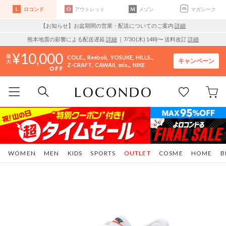
ロコンド
アウトレット
メゾン
マガシーク
【お知らせ】お盆期間の営業・配送についてのご案内
詳細
熊本地震の影響による配送遅延
詳細
｜7/30 (木) 14時〜 送料改訂
詳細
10,000
COLE..
Reebok
YOSUKE
HILLS..
キャンペーン
Z-CRAFT
CAWAII
mis..
NIKE
WOMEN
MEN
KIDS
SPORTS
OUTLET
COSME
HOME
B