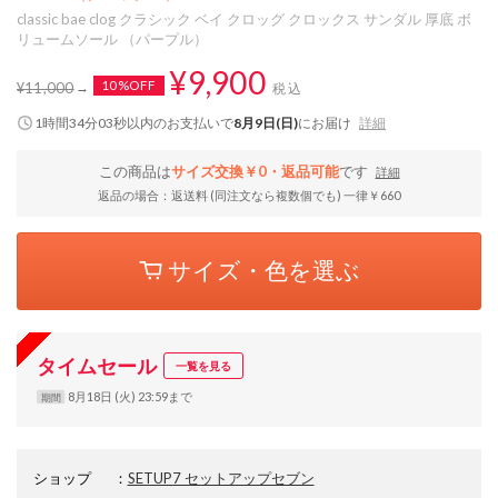
classic bae clog クラシック ベイ クロッグ クロックス サンダル 厚底 ボ
リュームソール （パープル）
¥9,900
10%OFF
¥11,000
税込
1時間34分03秒
以内
のお支払いで
8月9日(日)
にお届け
詳細
この商品は
サイズ交換￥0・返品可能
です
詳細
返品の場合：返送料 (同注文なら複数個でも) 一律￥660
サイズ・色を選ぶ
タイムセール
一覧を見る
8月18日 (火) 23:59まで
期間
ショップ
：
SETUP7 セットアップセブン