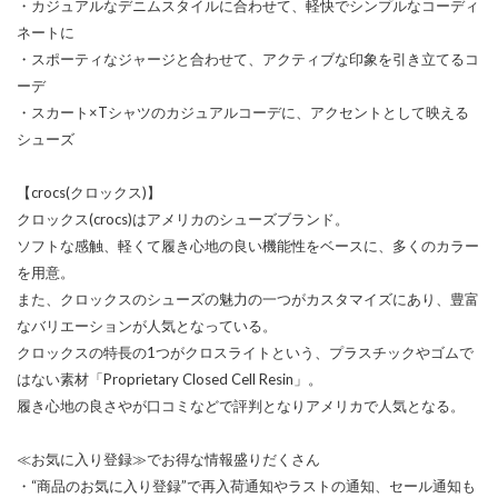
・カジュアルなデニムスタイルに合わせて、軽快でシンプルなコーディ
ネートに
・スポーティなジャージと合わせて、アクティブな印象を引き立てるコ
ーデ
・スカート×Tシャツのカジュアルコーデに、アクセントとして映える
シューズ
【crocs(クロックス)】
クロックス(crocs)はアメリカのシューズブランド。
ソフトな感触、軽くて履き心地の良い機能性をベースに、多くのカラー
を用意。
また、クロックスのシューズの魅力の一つがカスタマイズにあり、豊富
なバリエーションが人気となっている。
クロックスの特長の1つがクロスライトという、プラスチックやゴムで
はない素材「Proprietary Closed Cell Resin」。
履き心地の良さやが口コミなどで評判となりアメリカで人気となる。
≪お気に入り登録≫でお得な情報盛りだくさん
・“商品のお気に入り登録”で再入荷通知やラストの通知、セール通知も