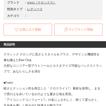
ブランド
：
crocs
（クロックス）
性別タイプ
：
レディース
カテゴリ
：
お気に入り登録
マイブランド登録
商品説明
クラシック クロッグに高さとスタイルをプラス、デザインと機能性を
兼ね備えたBae Clog
大胆なコンツアー型アウトソールとカスタマイズ可能なバックストラッ
プで、あなたらしさを演出
■Point
軽さとクッション性を両立した「クロスライト?」素材を使用し、まる
で雲の上を歩いているかのような履き心地を実現。
「アイコニックコンフォート?」の名にふさわしく、軽くて柔らかく、
足全体を優しく包み込む快適さが魅力です。