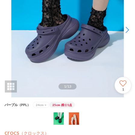
1
/
13
1
パープル（PPL）
24cm
×
25cm
残り1点
crocs
（クロックス）