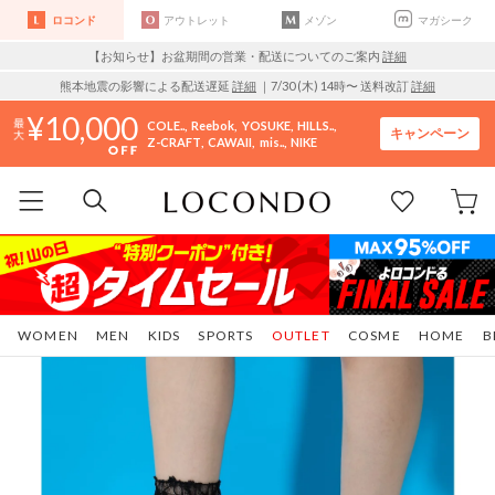
ロコンド
アウトレット
メゾン
マガシーク
【お知らせ】お盆期間の営業・配送についてのご案内
詳細
熊本地震の影響による配送遅延
詳細
｜7/30 (木) 14時〜 送料改訂
詳細
10,000
COLE..
Reebok
YOSUKE
HILLS..
キャンペーン
Z-CRAFT
CAWAII
mis..
NIKE
WOMEN
MEN
KIDS
SPORTS
OUTLET
COSME
HOME
B