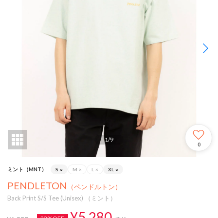
1
/
9
0
ミント（MNT）
S
○
M
×
L
×
XL
○
PENDLETON
（ペンドルトン）
Back Print S/S Tee (Unisex) （ミント）
¥5,280