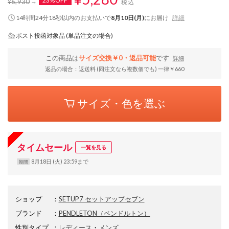
23%OFF
¥6,930
税込
14時間24分17秒
以内
のお支払いで
8月10日(月)
にお届け
詳細
ポスト投函対象品 (単品注文の場合)
この商品は
サイズ交換￥0・返品可能
です
詳細
返品の場合：返送料 (同注文なら複数個でも) 一律￥660
サイズ・色を選ぶ
タイムセール
一覧を見る
8月18日 (火) 23:59まで
期間
ショップ
：
SETUP7 セットアップセブン
ブランド
：
PENDLETON
（ペンドルトン）
性別タイプ
：
レディース
・
メンズ