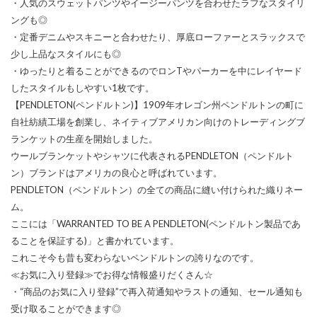
・人気のスウェットパンツやイージーパンツを合わせたラフなスタイリ
ングも◎
・定番デニムやスキニーと合わせたり、厚底ローファーとスラックスで
少し上品なスタイルにも◎
・ゆったりと着ることができるのでロンTやパーカーを中にレイヤード
したスタイルもしやすい1枚です。
【PENDLETON(ペンドルトン)】1909年オレゴン州ペンドルトンの町に
自社紡績工場を創業し、ネイティブアメリカン向けのトレーディングブ
ランケットの生産を開始しました。
ウールブランケットやシャツに代表されるPENDLETON（ペンドルト
ン）ブランドはアメリカの良心と呼ばれています。
PENDLETON（ペンドルトン）の全ての商品に縫い付けられた織りネー
ム。
ここには「WARRANTED TO BE A PENDLETON(ペンドルトン製品であ
ることを保証する)」と書かれています。
これこそ今も昔も変わらないペンドルトンの誇りなのです。
≪お気に入り登録≫でお得な情報盛りだくさん☆
・“商品のお気に入り登録”で再入荷通知やラストの通知、セール通知も
受け取ることができます◎