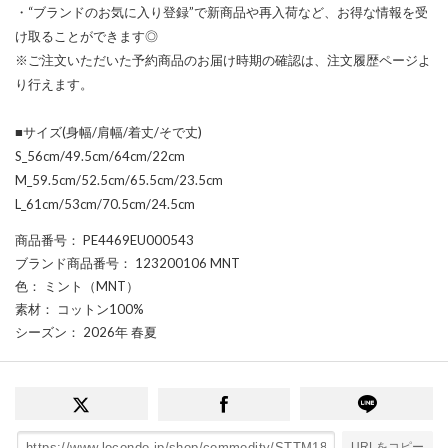
・“ブランドのお気に入り登録”で新商品や再入荷など、お得な情報を受
け取ることができます◎
※ご注文いただいた予約商品のお届け時期の確認は、注文履歴ページよ
り行えます。
■サイズ(身幅/肩幅/着丈/そで丈)
S_56cm/49.5cm/64cm/22cm
M_59.5cm/52.5cm/65.5cm/23.5cm
L_61cm/53cm/70.5cm/24.5cm
商品番号
： PE4469EU000543
ブランド商品番号
： 123200106 MNT
色
： ミント（MNT）
素材
： コットン100%
シーズン
： 2026年 春夏
URLをコピー