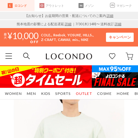
ロコンド
アウトレット
メゾン
マガシーク
【お知らせ】お盆期間の営業・配送についてのご案内
詳細
熊本地震の影響による配送遅延
詳細
｜7/30 (木) 14時〜 送料改訂
詳細
10,000
COLE..
Reebok
YOSUKE
HILLS..
キャンペーン
Z-CRAFT
CAWAII
mis..
NIKE
WOMEN
MEN
KIDS
SPORTS
OUTLET
COSME
HOME
B