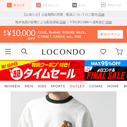
ロコンド
アウトレット
メゾン
マガシーク
【お知らせ】お盆期間の営業・配送についてのご案内
詳細
熊本地震の影響による配送遅延
詳細
｜7/30 (木) 14時〜 送料改訂
詳細
10,000
COLE..
Reebok
YOSUKE
HILLS..
キャンペーン
Z-CRAFT
CAWAII
mis..
NIKE
WOMEN
MEN
KIDS
SPORTS
OUTLET
COSME
HOME
B