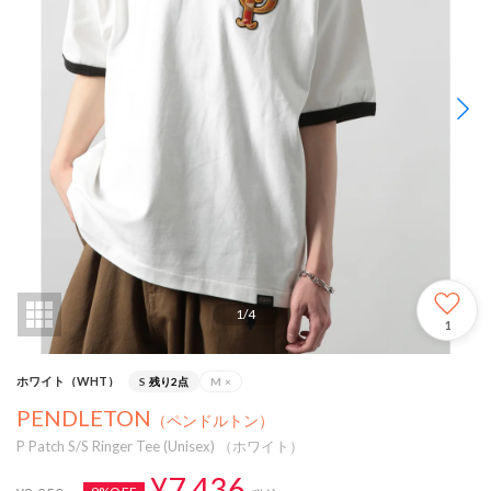
1
/
4
1
ホワイト（WHT）
S
残り2点
M
×
PENDLETON
（ペンドルトン）
P Patch S/S Ringer Tee (Unisex) （ホワイト）
¥7,436