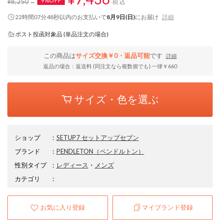
9%OFF
¥8,250
税込
22時間07分47秒
以内
のお支払いで
8月9日(日)
にお届け
詳細
ポスト投函対象品 (単品注文の場合)
この商品は
サイズ交換￥0・返品可能
です
詳細
返品の場合：返送料 (同注文なら複数個でも) 一律￥660
サイズ・色を選ぶ
ショップ
：
SETUP7 セットアップセブン
ブランド
：
PENDLETON
（ペンドルトン）
性別タイプ
：
レディース
・
メンズ
カテゴリ
：
お気に入り登録
マイブランド登録