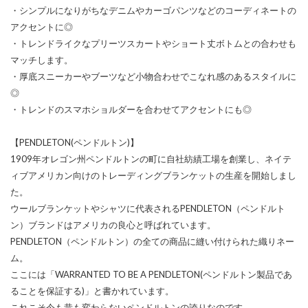
・シンプルになりがちなデニムやカーゴパンツなどのコーディネートの
アクセントに◎
・トレンドライクなプリーツスカートやショート丈ボトムとの合わせも
マッチします。
・厚底スニーカーやブーツなど小物合わせでこなれ感のあるスタイルに
◎
・トレンドのスマホショルダーを合わせてアクセントにも◎
【PENDLETON(ペンドルトン)】
1909年オレゴン州ペンドルトンの町に自社紡績工場を創業し、ネイテ
ィブアメリカン向けのトレーディングブランケットの生産を開始しまし
た。
ウールブランケットやシャツに代表されるPENDLETON（ペンドルト
ン）ブランドはアメリカの良心と呼ばれています。
PENDLETON（ペンドルトン）の全ての商品に縫い付けられた織りネー
ム。
ここには「WARRANTED TO BE A PENDLETON(ペンドルトン製品であ
ることを保証する)」と書かれています。
これこそ今も昔も変わらないペンドルトンの誇りなのです。