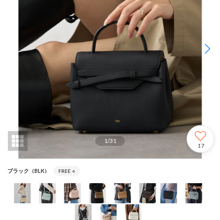
1
/
31
17
ブラック（BLK）
FREE
○