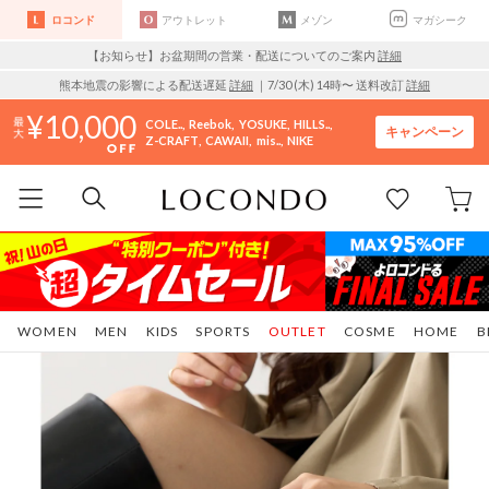
ロコンド
アウトレット
メゾン
マガシーク
【お知らせ】お盆期間の営業・配送についてのご案内
詳細
熊本地震の影響による配送遅延
詳細
｜7/30 (木) 14時〜 送料改訂
詳細
10,000
COLE..
Reebok
YOSUKE
HILLS..
キャンペーン
Z-CRAFT
CAWAII
mis..
NIKE
WOMEN
MEN
KIDS
SPORTS
OUTLET
COSME
HOME
B