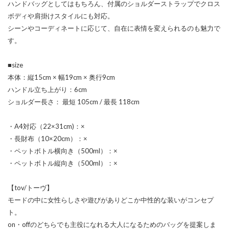
ハンドバッグとしてはもちろん、付属のショルダーストラップでクロス
ボディや肩掛けスタイルにも対応。
シーンやコーディネートに応じて、自在に表情を変えられるのも魅力で
す。
■size
本体：縦15cm × 幅19cm × 奥行9cm
ハンドル立ち上がり：6cm
ショルダー長さ： 最短 105cm / 最長 118cm
・A4対応（22×31cm)：×
・長財布（10×20cm）：×
・ペットボトル横向き（500ml）：×
・ペットボトル縦向き（500ml）：×
【tov/トーヴ】
モードの中に女性らしさや遊びがありどこか中性的な装いがコンセプ
ト。
on・offのどちらでも主役になれる大人になるためのバッグを提案しま