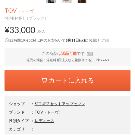
TOV
（トーヴ）
MIMI MINI （ブラック）
¥33,000
税込
22時間19分51秒
以内
のお支払いで
8月11日(火)
にお届け
詳細
この商品は
返品可能
です
詳細
返品の場合：返送料 (同注文なら複数個でも) 一律￥660
カートに入れる
ショップ
：
SETUP7 セットアップセブン
ブランド
：
TOV
（トーヴ）
性別タイプ
：
レディース
カテゴリ
：