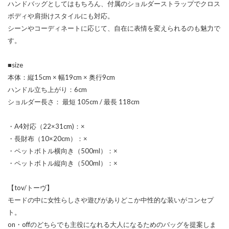
ハンドバッグとしてはもちろん、付属のショルダーストラップでクロス
ボディや肩掛けスタイルにも対応。
シーンやコーディネートに応じて、自在に表情を変えられるのも魅力で
す。
■size
本体：縦15cm × 幅19cm × 奥行9cm
ハンドル立ち上がり：6cm
ショルダー長さ： 最短 105cm / 最長 118cm
・A4対応（22×31cm)：×
・長財布（10×20cm）：×
・ペットボトル横向き（500ml）：×
・ペットボトル縦向き（500ml）：×
【tov/トーヴ】
モードの中に女性らしさや遊びがありどこか中性的な装いがコンセプ
ト。
on・offのどちらでも主役になれる大人になるためのバッグを提案しま