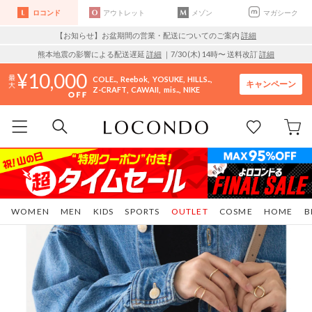
ロコンド
アウトレット
メゾン
マガシーク
【お知らせ】お盆期間の営業・配送についてのご案内
詳細
熊本地震の影響による配送遅延
詳細
｜7/30 (木) 14時〜 送料改訂
詳細
10,000
COLE..
Reebok
YOSUKE
HILLS..
キャンペーン
Z-CRAFT
CAWAII
mis..
NIKE
WOMEN
MEN
KIDS
SPORTS
OUTLET
COSME
HOME
B