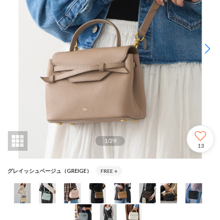
1
/
29
13
グレイッシュベージュ（GREIGE）
FREE
○