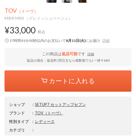
TOV
（トーヴ）
MIMI MINI （グレイッシュベージュ）
¥33,000
税込
17時間40分59秒
以内
のお支払いで
8月11日(火)
にお届け
詳細
この商品は
返品可能
です
詳細
返品の場合：返送料 (同注文なら複数個でも) 一律￥660
カートに入れる
ショップ
：
SETUP7 セットアップセブン
ブランド
：
TOV
（トーヴ）
性別タイプ
：
レディース
カテゴリ
：