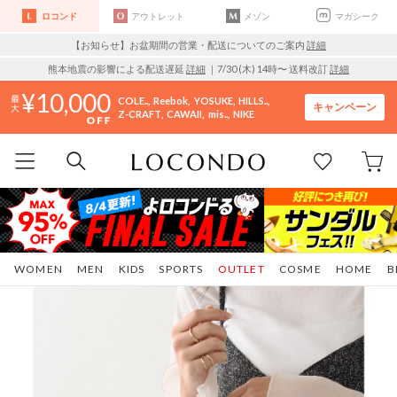
ロコンド
アウトレット
メゾン
マガシーク
【お知らせ】お盆期間の営業・配送についてのご案内
詳細
熊本地震の影響による配送遅延
詳細
｜7/30 (木) 14時〜 送料改訂
詳細
10,000
COLE..
Reebok
YOSUKE
HILLS..
キャンペーン
Z-CRAFT
CAWAII
mis..
NIKE
WOMEN
MEN
KIDS
SPORTS
OUTLET
COSME
HOME
B