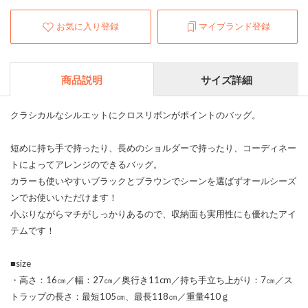
お気に入り登録
マイブランド登録
商品説明
サイズ詳細
クラシカルなシルエットにクロスリボンがポイントのバッグ。
短めに持ち手で持ったり、長めのショルダーで持ったり、コーディネー
トによってアレンジのできるバッグ。
カラーも使いやすいブラックとブラウンでシーンを選ばずオールシーズ
ンでお使いいただけます！
小ぶりながらマチがしっかりあるので、収納面も実用性にも優れたアイ
テムです！
■size
・高さ：16㎝／幅：27㎝／奥行き11cm／持ち手立ち上がり：7㎝／ス
トラップの長さ：最短105㎝、最長118㎝／重量410ｇ