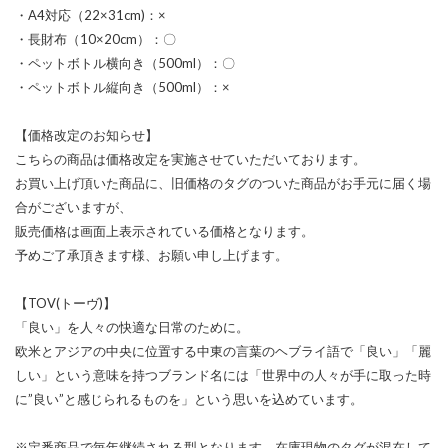
・A4対応（22×31cm)：×
・長財布（10×20cm）：〇
・ペットボトル横向き（500ml）：〇
・ペットボトル縦向き（500ml）：×
【価格改定のお知らせ】
こちらの商品は価格改定を実施させていただいております。
お買い上げ頂いた商品に、旧価格のタグのついた商品がお手元に届く場
合がございますが、
販売価格は画面上表示されている価格となります。
予めご了承頂きます様、お願い申し上げます。
【TOV(トーヴ)】
「良い」を人々の快適な日常のために。
欧米とアジアの中央に位置する中東の言葉のヘブライ語で「良い」「麗
しい」という意味を持つブランド名には「世界中の人々が手に取った時
に”良い”と感じられるものを」という思いを込めています。
※定番商品で毎年継続される型となります。在庫現物のタグが混在して