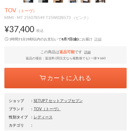
TOV
（トーヴ）
MIMI - MT 25S07B549 T25W02B573 （ピンク）
¥37,400
税込
1時間31分27秒
以内
のお支払いで
8月7日(金)
にお届け
詳細
この商品は
返品可能
です
詳細
返品の場合：返送料 (同注文なら複数個でも) 一律￥660
カートに入れる
ショップ
：
SETUP7 セットアップセブン
ブランド
：
TOV
（トーヴ）
性別タイプ
：
レディース
カテゴリ
：