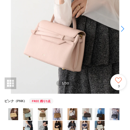
1
/
30
3
ピンク（PNK）
FREE
残り1点