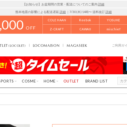
【お知らせ】お盆期間の営業・配送についてのご案内
詳細
熊本地震の影響による配送遅延
詳細
｜7/30 (木) 14時〜 送料改訂
詳細
,000
COLE HAAN
Reebok
YOSUKE
OFF
Z-CRAFT
CAWAII
mischief
TLET
LOCOMAISON
MAGASEEK
(LOCOLET)
ご利用ガ
SPORTS
COSME
HOME
OUTLET
BRAND LIST