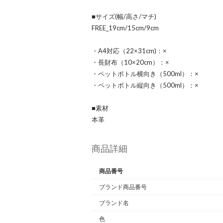
■サイズ(幅/高さ/マチ)
FREE_19cm/15cm/9cm
・A4対応（22×31cm)：×
・長財布（10×20cm）：×
・ペットボトル横向き（500ml）：×
・ペットボトル縦向き（500ml）：×
■素材
本革
商品詳細
商品番号
ブランド商品番号
ブランド名
色