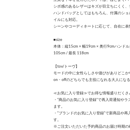
シボ感のあるレザーはキズが目立ちにくく、
ハンドバッグとしてはもちろん、付属のショ
イルにも対応。
シーンやコーディネートに応じて、自在に表
■size
本体：縦15cm × 幅19cm × 奥行9cmハ
105cm / 最長 118cm
【tov/トーヴ】
モードの中に女性らしさや遊びがありどこか
on・offのどちらでも主役になれる大人に
≪お気に入り登録≫でお得な情報盛りだくさ
・“商品のお気に入り登録”で再入荷通知や
ます。
・“ブランドのお気に入り登録”で新商品や
す。
※ご注文いただいた予約商品のお届け時期の