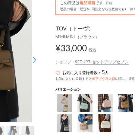
この商品は
返品可能
です
詳細
返品の場合：返送料 (同注文なら複数個でも) 一律￥
TOV
（トーヴ）
MIMI MINI （ブラウン）
¥33,000
税込
ショップ：
SETUP7 セットアップセブン
5
お気に入り登録者数：
人
お気に入りに登録すると
値下げ
や
再入荷
の際にご連絡
バリエーション