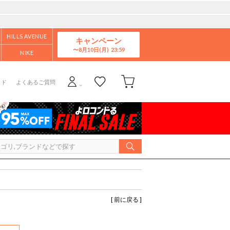
HILLS AVENUE
キャンペーン
8月10日(月)
NIKE
イド
よくあるご質問
[ 前に戻る ]