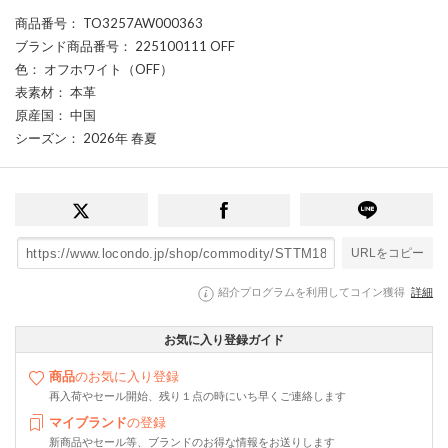
商品番号
： TO3257AW000363
ブランド商品番号
： 225100111 OFF
色
： オフホワイト（OFF）
表素材
： 本革
原産国
： 中国
シーズン
： 2026年 春夏
URLをコピー
紹介プログラムを利用してコイン獲得
詳細
お気に入り登録ガイド
商品
のお気に入り登録
再入荷やセール開始、残り１点の時にいち早くご連絡します
マイブランド
の登録
新商品やセール等、ブランドのお得な情報をお送りします