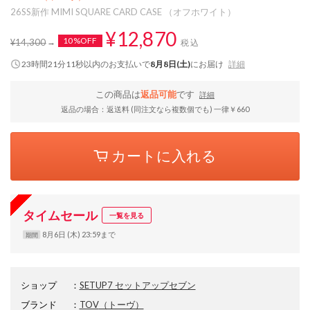
26SS新作 MIMI SQUARE CARD CASE （オフホワイト）
¥12,870
10%OFF
¥14,300
税込
23時間21分11秒
以内
のお支払いで
8月8日(土)
にお届け
詳細
この商品は
返品可能
です
詳細
返品の場合：返送料 (同注文なら複数個でも) 一律￥660
カートに入れる
タイムセール
一覧を見る
8月6日 (木) 23:59まで
期間
ショップ
：
SETUP7 セットアップセブン
ブランド
：
TOV
（トーヴ）