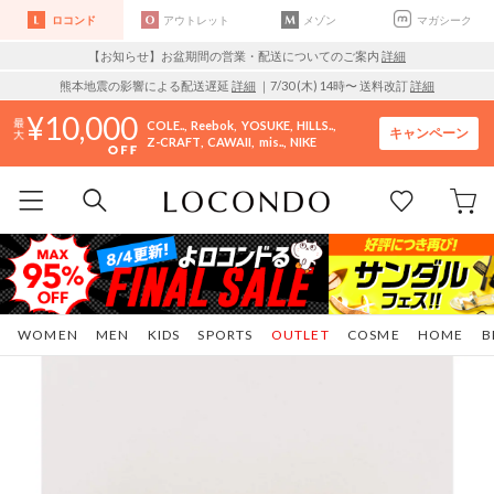
ロコンド
アウトレット
メゾン
マガシーク
【お知らせ】お盆期間の営業・配送についてのご案内
詳細
熊本地震の影響による配送遅延
詳細
｜7/30 (木) 14時〜 送料改訂
詳細
10,000
COLE..
Reebok
YOSUKE
HILLS..
キャンペーン
Z-CRAFT
CAWAII
mis..
NIKE
WOMEN
MEN
KIDS
SPORTS
OUTLET
COSME
HOME
B