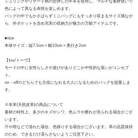
シュリンクやリザード柄の型押しの牛革を使用し、マルチな素材使いで
色によって異なる表情を楽しめます。
バッグの中でもかさばらずミニバッグにもすっきり収まるサイズ感なが
ら、外ポケットを含め充実の収納力が魅力の万能アイテムです。
■size
本体サイズ：縦7.5cm × 幅10cm × 奥行き2cm
【tov/トーヴ】
モードの中に女性らしさや遊びがありどこか中性的な装いがコンセプ
ト。
on・offのどちらでも主役になれる大人になるためのバッグを提案しま
す。
※本革(天然皮革)の商品について
素材の特性上、多少のキズやシワ、色ムラや擦れが見られる場合がござ
います。
汗や雨などで濡れた場合、色移りする場合がございます。革の品質保持
のため、できるだけ濡らさないようご注意下さい。