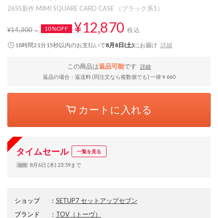
26SS新作 MIMI SQUARE CARD CASE （ブラック系1）
¥12,870
10%OFF
¥14,300
税込
18時間21分15秒
以内
のお支払いで
8月8日(土)
にお届け
詳細
この商品は
返品可能
です
詳細
返品の場合：返送料 (同注文なら複数個でも) 一律￥660
カートに入れる
タイムセール
一覧を見る
8月6日 (木) 23:59まで
期間
ショップ
：
SETUP7 セットアップセブン
ブランド
：
TOV
（トーヴ）