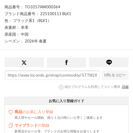
商品番号
： TO3257AW000364
ブランド商品番号
： 225100111 BLK1
色
： ブラック系1（BLK1）
表素材
： 本革
原産国
： 中国
シーズン
： 2026年 春夏
URLをコピー
紹介プログラムを利用してコイン獲得
詳細
お気に入り登録ガイド
商品
のお気に入り登録
再入荷やセール開始、残り１点の時にいち早くご連絡します
マイブランド
の登録
新商品やセール等、ブランドのお得な情報をお送りします