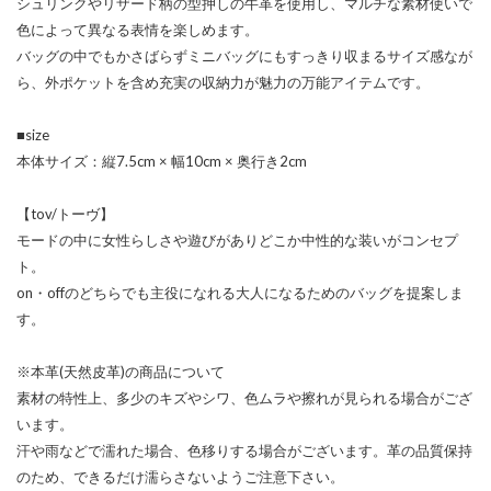
シュリンクやリザード柄の型押しの牛革を使用し、マルチな素材使いで
色によって異なる表情を楽しめます。
バッグの中でもかさばらずミニバッグにもすっきり収まるサイズ感なが
ら、外ポケットを含め充実の収納力が魅力の万能アイテムです。
■size
本体サイズ：縦7.5cm × 幅10cm × 奥行き2cm
【tov/トーヴ】
モードの中に女性らしさや遊びがありどこか中性的な装いがコンセプ
ト。
on・offのどちらでも主役になれる大人になるためのバッグを提案しま
す。
※本革(天然皮革)の商品について
素材の特性上、多少のキズやシワ、色ムラや擦れが見られる場合がござ
います。
汗や雨などで濡れた場合、色移りする場合がございます。革の品質保持
のため、できるだけ濡らさないようご注意下さい。