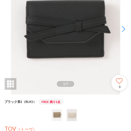
1
/
7
0
ブラック系1（BLK1）
FREE
残り1点
TOV
（トーヴ）