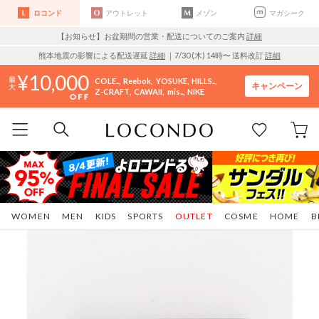
ロコンド
アウトレット
メゾン
マガシーク
【お知らせ】お盆期間の営業・配送についてのご案内
詳細
熊本地震の影響による配送遅延
詳細
｜7/30 (木) 14時〜 送料改訂
詳細
10,000
COLE..
Reebok
YOSUKE
HILLS..
キャンペーン
Z-CRAFT
CAWAII
mis..
NIKE
WOMEN
MEN
KIDS
SPORTS
OUTLET
COSME
HOME
B