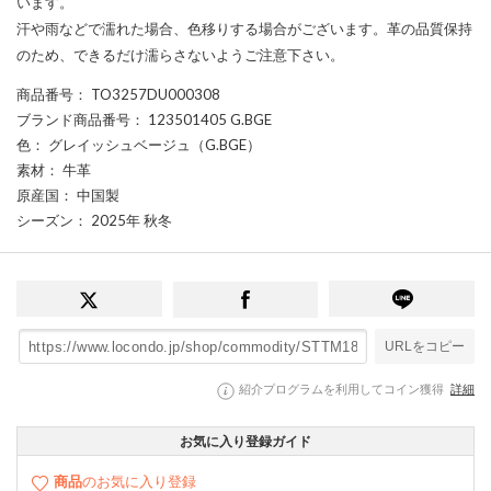
います。
汗や雨などで濡れた場合、色移りする場合がございます。革の品質保持
のため、できるだけ濡らさないようご注意下さい。
商品番号
： TO3257DU000308
ブランド商品番号
： 123501405 G.BGE
色
： グレイッシュベージュ（G.BGE）
素材
： 牛革
原産国
： 中国製
シーズン
： 2025年 秋冬
URLをコピー
紹介プログラムを利用してコイン獲得
詳細
お気に入り登録ガイド
商品
のお気に入り登録