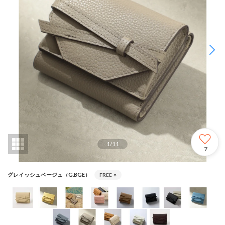
1
/
11
7
グレイッシュベージュ（G.BGE）
FREE
○