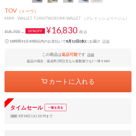
TOV
（トーヴ）
MIMI - WALLET T24S07W281IMI WALLET （グレイッシュベージュ）
¥16,830
10%OFF
¥18,700
税込
18時間41分42秒
以内
のお支払いで
8月12日(水)
にお届け
詳細
この商品は
返品可能
です
詳細
返品の場合：返送料 (同注文なら複数個でも) 一律￥660
カートに入れる
タイムセール
一覧を見る
8月18日 (火) 23:59まで
期間