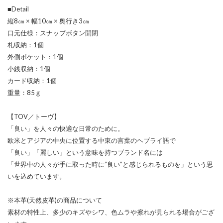
■Detail
縦8㎝ × 幅10㎝ × 奥行き3㎝
口元仕様：スナップボタン開閉
札収納：1個
外側ポケット：1個
小銭収納：1個
カード収納：1個
重量：85ｇ
【TOV／トーヴ】
「良い」を人々の快適な日常のために。
欧米とアジアの中央に位置する中東の言葉のヘブライ語で
「良い」「麗しい」という意味を持つブランド名には
「世界中の人々が手に取った時に”良い”と感じられるものを」という思
いを込めています。
※本革(天然皮革)の商品について
素材の特性上、多少のキズやシワ、色ムラや擦れが見られる場合がござ