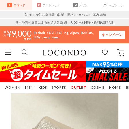
ロコンド
アウトレット
メゾン
マガシーク
【お知らせ】お盆期間の営業・配送についてのご案内
詳細
熊本地震の影響による配送遅延
詳細
｜7/30 (木) 14時〜 送料改訂
詳細
9,000
Reebok
YOSHITO
ing
Alpen
RABOK..
キャンペーン
SFW
coca
mini..
WOMEN
MEN
KIDS
SPORTS
OUTLET
COSME
HOME
B