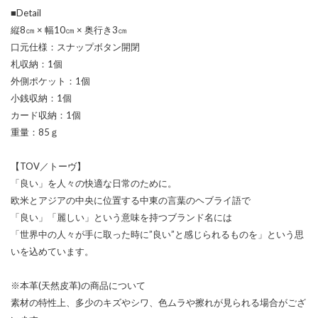
■Detail
縦8㎝ × 幅10㎝ × 奥行き3㎝
口元仕様：スナップボタン開閉
札収納：1個
外側ポケット：1個
小銭収納：1個
カード収納：1個
重量：85ｇ
【TOV／トーヴ】
「良い」を人々の快適な日常のために。
欧米とアジアの中央に位置する中東の言葉のヘブライ語で
「良い」「麗しい」という意味を持つブランド名には
「世界中の人々が手に取った時に”良い”と感じられるものを」という思
いを込めています。
※本革(天然皮革)の商品について
素材の特性上、多少のキズやシワ、色ムラや擦れが見られる場合がござ