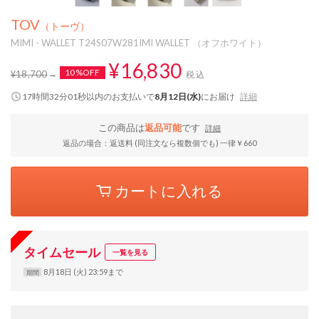
TOV
（トーヴ）
MIMI - WALLET T24S07W281IMI WALLET （オフホワイト）
¥16,830
10%OFF
¥18,700
税込
17時間32分00秒
以内
のお支払いで
8月12日(水)
にお届け
詳細
この商品は
返品可能
です
詳細
返品の場合：返送料 (同注文なら複数個でも) 一律￥660
カートに入れる
タイムセール
一覧を見る
8月18日 (火) 23:59まで
期間