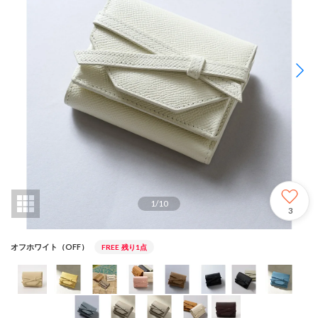
1
/
10
3
オフホワイト（OFF）
FREE
残り1点