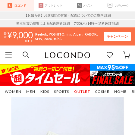
ロコンド
アウトレット
メゾン
マガシーク
【お知らせ】お盆期間の営業・配送についてのご案内
詳細
熊本地震の影響による配送遅延
詳細
｜7/30 (木) 14時〜 送料改訂
詳細
9,000
Reebok
YOSHITO
ing
Alpen
RABOK..
キャンペーン
SFW
coca
mini..
WOMEN
MEN
KIDS
SPORTS
OUTLET
COSME
HOME
B