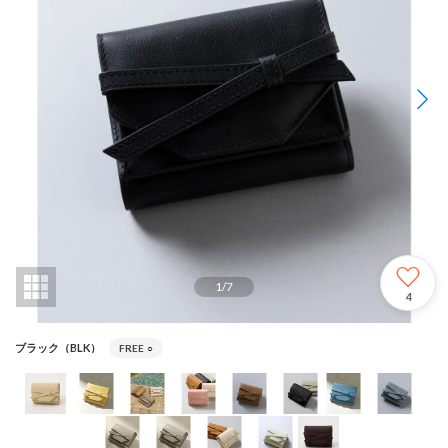
1
/
7
4
ブラック（BLK）
FREE
○