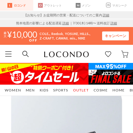
ロコンド
アウトレット
メゾン
マガシーク
【お知らせ】お盆期間の営業・配送についてのご案内
詳細
熊本地震の影響による配送遅延
詳細
｜7/30 (木) 14時〜 送料改訂
詳細
10,000
COLE..
Reebok
YOSUKE
HILLS..
キャンペーン
Z-CRAFT
CAWAII
mis..
NIKE
WOMEN
MEN
KIDS
SPORTS
OUTLET
COSME
HOME
B