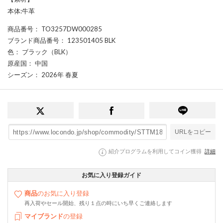
本体:牛革
商品番号
： TO3257DW000285
ブランド商品番号
： 123501405 BLK
色
： ブラック（BLK）
原産国
： 中国
シーズン
： 2026年 春夏
URLをコピー
紹介プログラムを利用してコイン獲得
詳細
お気に入り登録ガイド
商品
のお気に入り登録
再入荷やセール開始、残り１点の時にいち早くご連絡します
マイブランド
の登録