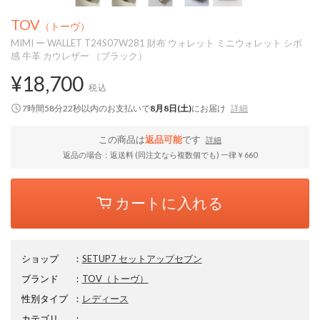
TOV
（トーヴ）
MIMI ー WALLET T24S07W281 財布 ウォレット ミニウォレット シボ
感 牛革 カウレザー （ブラック）
¥18,700
税込
7時間58分21秒
以内
のお支払いで
8月8日(土)
にお届け
詳細
この商品は
返品可能
です
詳細
返品の場合：返送料 (同注文なら複数個でも) 一律￥660
カートに入れる
ショップ
：
SETUP7 セットアップセブン
ブランド
：
TOV
（トーヴ）
性別タイプ
：
レディース
カテゴリ
：