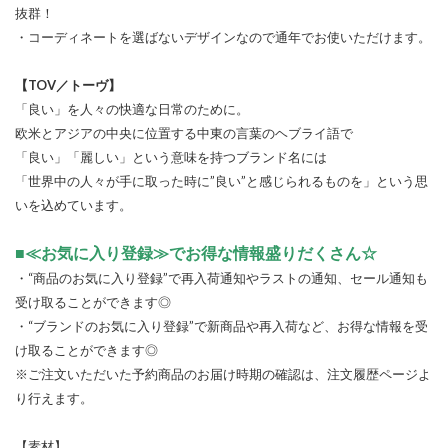
抜群！
・コーディネートを選ばないデザインなので通年でお使いただけます。
【TOV／トーヴ】
「良い」を人々の快適な日常のために。
欧米とアジアの中央に位置する中東の言葉のヘブライ語で
「良い」「麗しい」という意味を持つブランド名には
「世界中の人々が手に取った時に”良い”と感じられるものを」という思
いを込めています。
■≪お気に入り登録≫でお得な情報盛りだくさん☆
・“商品のお気に入り登録”で再入荷通知やラストの通知、セール通知も
受け取ることができます◎
・“ブランドのお気に入り登録”で新商品や再入荷など、お得な情報を受
け取ることができます◎
※ご注文いただいた予約商品のお届け時期の確認は、注文履歴ページよ
り行えます。
【素材】