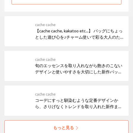
cache cache
【cache cache, kakatoo etc...】 バッグにちょっ
とした遊び心を♪チャーム使いで彩る大人のた
めのチャーム＆チャームバッグ˖✧
cache cache
旬のエッセンスを取り入れながら飽きのこない
デザインと使いやすさを大切にした新作バッグ
が続々ラインアップ✦･ﾟどんなスタイルにも馴
染みやすい毎日に寄り添うお気に入りの一品を
ぜひ見つけてください♩₊
cache cache
コーデにすっと馴染むような定番デザインか
ら、さりげなくトレンドを取り入れた新作ま
で。 cache cacheらしい遊び心を添えた新作が
続々ラインアップ✦ฺ₊お気に入りアイテムをい
ち早く見つけてみませんか？
もっと見る