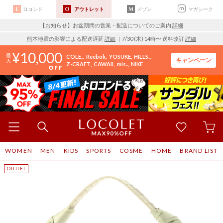
ロコンド
アウトレット
メゾン
マガシーク
【お知らせ】お盆期間の営業・配送についてのご案内
詳細
熊本地震の影響による配送遅延
詳細
｜7/30 (木) 14時〜 送料改訂
詳細
10,000
COLE..
Reebok
YOSUKE
HILLS..
キャンペーン
Z-CRAFT
CAWAII
mis..
NIKE
WOMEN
MEN
KIDS
SPORTS
COSME
HOME
BRAND LIST