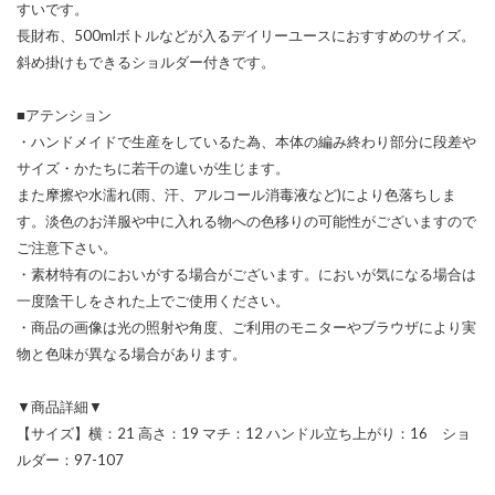
すいです。
長財布、500mlボトルなどが入るデイリーユースにおすすめのサイズ。
斜め掛けもできるショルダー付きです。
■アテンション
・ハンドメイドで生産をしているた為、本体の編み終わり部分に段差や
サイズ・かたちに若干の違いが生じます。
また摩擦や水濡れ(雨、汗、アルコール消毒液など)により色落ちしま
す。淡色のお洋服や中に入れる物への色移りの可能性がございますので
ご注意下さい。
・素材特有のにおいがする場合がございます。においが気になる場合は
一度陰干しをされた上でご使用ください。
・商品の画像は光の照射や角度、ご利用のモニターやブラウザにより実
物と色味が異なる場合があります。
▼商品詳細▼
【サイズ】横：21 高さ：19 マチ：12 ハンドル立ち上がり：16 ショ
ルダー：97-107