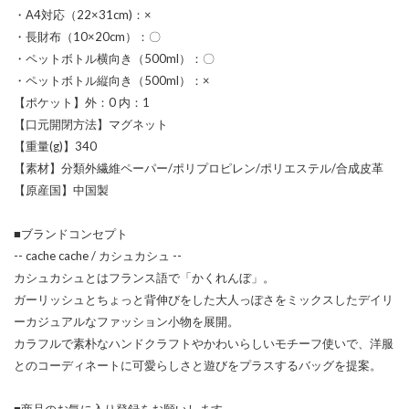
・A4対応（22×31cm)：×
・長財布（10×20cm）：〇
・ペットボトル横向き（500ml）：〇
・ペットボトル縦向き（500ml）：×
【ポケット】外：0 内：1
【口元開閉方法】マグネット
【重量(g)】340
【素材】分類外繊維ペーパー/ポリプロピレン/ポリエステル/合成皮革
【原産国】中国製
■ブランドコンセプト
-- cache cache / カシュカシュ --
カシュカシュとはフランス語で「かくれんぼ」。
ガーリッシュとちょっと背伸びをした大人っぽさをミックスしたデイリ
ーカジュアルなファッション小物を展開。
カラフルで素朴なハンドクラフトやかわいらしいモチーフ使いで、洋服
とのコーディネートに可愛らしさと遊びをプラスするバッグを提案。
■商品のお気に入り登録をお願いします