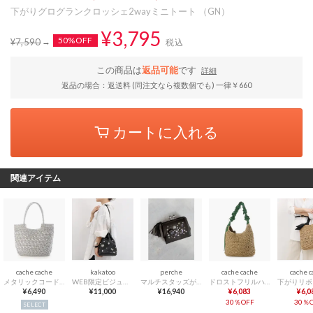
下がりグログランクロッシェ2wayミニトート （GN）
¥3,795
50%OFF
¥7,590
税込
この商品は
返品可能
です
詳細
返品の場合：返送料 (同注文なら複数個でも) 一律￥660
カートに入れる
関連アイテム
cache cache
kakatoo
perche
cache cache
cache 
メタリックコード柄編みトートバッグ （SV）
WEB限定ビジューミックスチャーム ドロストバッグ （BK）
マルチスタッズがま口二つ折りウォレット （BK）
ドロストフリルハンドル地柄編みトート カゴバッグ （GN）
¥6,490
¥11,000
¥16,940
¥6,083
¥6,0
30％OFF
30％O
SELECT