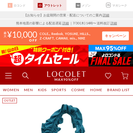
ロコンド
アウトレット
メゾン
マガシーク
【お知らせ】お盆期間の営業・配送についてのご案内
詳細
熊本地震の影響による配送遅延
詳細
｜7/30 (木) 14時〜 送料改訂
詳細
10,000
COLE..
Reebok
YOSUKE
HILLS..
キャンペーン
Z-CRAFT
CAWAII
mis..
NIKE
WOMEN
MEN
KIDS
SPORTS
COSME
HOME
BRAND LIST