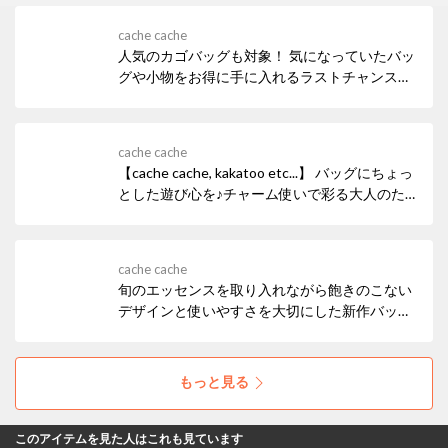
cache cache
人気のカゴバッグも対象！ 気になっていたバッ
グや小物をお得に手に入れるラストチャンスで
す☆ 欲しかったアイテムが完売してしまう前
に、このお得な機会をぜひお見逃しなく！
cache cache
【cache cache, kakatoo etc...】 バッグにちょっ
とした遊び心を♪チャーム使いで彩る大人のた
めのチャーム＆チャームバッグ˖✧
cache cache
旬のエッセンスを取り入れながら飽きのこない
デザインと使いやすさを大切にした新作バッグ
が続々ラインアップ✦･ﾟどんなスタイルにも馴
染みやすい毎日に寄り添うお気に入りの一品を
ぜひ見つけてください♩₊
もっと見る
このアイテムを見た人はこれも見ています