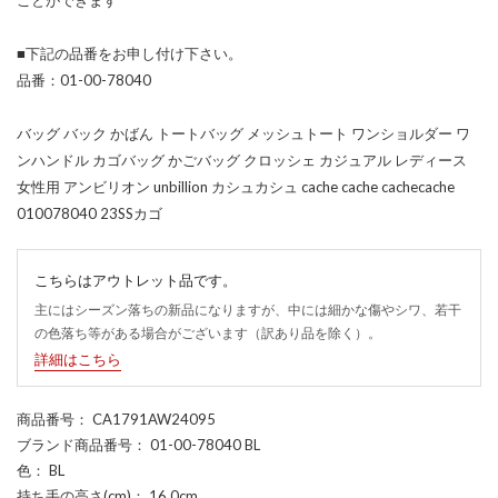
■下記の品番をお申し付け下さい。
品番：01-00-78040
バッグ バック かばん トートバッグ メッシュトート ワンショルダー ワ
ンハンドル カゴバッグ かごバッグ クロッシェ カジュアル レディース
女性用 アンビリオン unbillion カシュカシュ cache cache cachecache
010078040 23SSカゴ
こちらはアウトレット品です。
主にはシーズン落ちの新品になりますが、中には細かな傷やシワ、若干
の色落ち等がある場合がございます（訳あり品を除く）。
詳細はこちら
商品番号
： CA1791AW24095
ブランド商品番号
： 01-00-78040 BL
色
： BL
持ち手の高さ(cm)
： 16.0cm