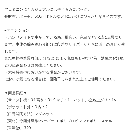
フェミニンにもカジュアルにも使えるカゴバッグ。
長財布、ポーチ、500mlボトルなどお出かけにぴったりなサイズです。
■アテンション
・ハンドメイドで生産している為、風合い、色目などが1点1点異なり
ます。本体の編み終わり部分に段差やサイズ・かたちに若干の違いが生
じます。
また摩擦や水濡れ(雨、汗など)により色落ちしやすい為、淡色のお洋服
との組み合わせはお控えください。
・素材特有のにおいがする場合がございます。
においが気になる場合は一度陰干しをされた上でご使用ください。
▼商品詳細▼
【サイズ】横：34 高さ：31.5 マチ：1 ハンドル立ち上がり：16
【ポケット】外：0 内：2
【口元開閉方法】マグネット
【素材】分類外繊維(ペーパー)＋ポリプロピレンｘポリエステル
【重量(g)】320