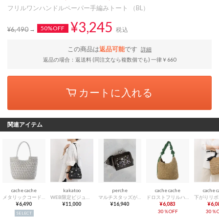
フリルワンハンドルペーパー手編みトート （BL）
¥3,245
50%OFF
¥6,490
税込
この商品は
返品可能
です
詳細
返品の場合：返送料 (同注文なら複数個でも) 一律￥660
カートに入れる
関連アイテム
cache cache
kakatoo
perche
cache cache
cache 
メタリックコード柄編みトートバッグ （SV）
WEB限定ビジューミックスチャーム ドロストバッグ （BK）
マルチスタッズがま口二つ折りウォレット （BK）
ドロストフリルハンドル地柄編みトート カゴバッグ （GN）
¥6,490
¥11,000
¥16,940
¥6,083
¥6,0
30％OFF
30％O
SELECT