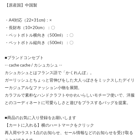
【原産国】中国製
・A4対応（22×31cm)：×
・長財布（10×20cm）：〇
・ペットボトル横向き（500ml）：〇
・ペットボトル縦向き（500ml）：〇
■ブランドコンセプト
-- cache cache / カシュカシュ --
カシュカシュとはフランス語で「かくれんぼ」。
ガーリッシュとちょっと背伸びをした大人っぽさをミックスしたデイリ
ーカジュアルなファッション小物を展開。
カラフルで素朴なハンドクラフトやかわいらしいモチーフ使いで、洋服
とのコーディネートに可愛らしさと遊びをプラスするバッグを提案。
■商品のお気に入り登録をお願いします
【カートに入れる】横のハートマークをクリック
再入荷やラスト1点のお知らせ、セール情報などのお知らせを受け取る
ことができます