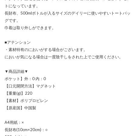
トになっています。
長財布、500mlボトルが入るサイズのデイリーに使いやすいトートバッ
グです。
巾着は取り外しができます。
■アテンション
・素材特有のにおいがする場合がございます。
においが気になる場合は一度陰干しをされた上でご使用ください。
▼商品詳細▼
ポケット】外：0 内：0
【口元開閉方法】マグネット
【重量(g)】220
【素材】ポリプロピレン
【原産国】中国製
A4用紙：×
長財布(10cm×20cm)：○