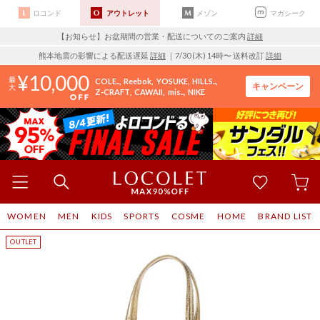
ロコンド
アウトレット
メゾン
マガシーク
【お知らせ】お盆期間の営業・配送についてのご案内
詳細
熊本地震の影響による配送遅延
詳細
｜7/30 (木) 14時〜 送料改訂
詳細
10,000
COLE..
Reebok
YOSUKE
HILLS..
キャンペーン
Z-CRAFT
CAWAII
mis..
NIKE
WOMEN
MEN
KIDS
SPORTS
COSME
HOME
BRAND LIST