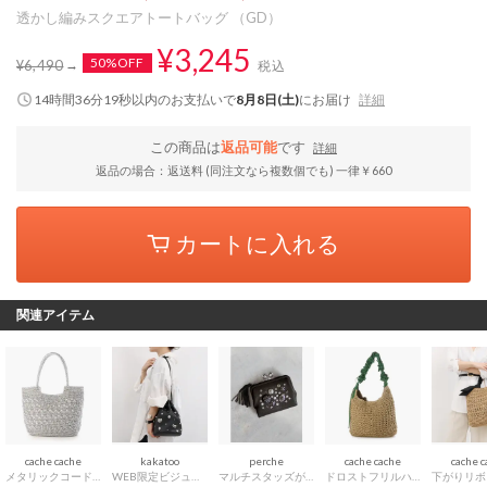
透かし編みスクエアトートバッグ （GD）
¥3,245
50%OFF
¥6,490
税込
14時間36分18秒
以内
のお支払いで
8月8日(土)
にお届け
詳細
この商品は
返品可能
です
詳細
返品の場合：返送料 (同注文なら複数個でも) 一律￥660
カートに入れる
関連アイテム
cache cache
kakatoo
perche
cache cache
cache 
メタリックコード柄編みトートバッグ （SV）
WEB限定ビジューミックスチャーム ドロストバッグ （BK）
マルチスタッズがま口二つ折りウォレット （BK）
ドロストフリルハンドル地柄編みトート カゴバッグ （GN）