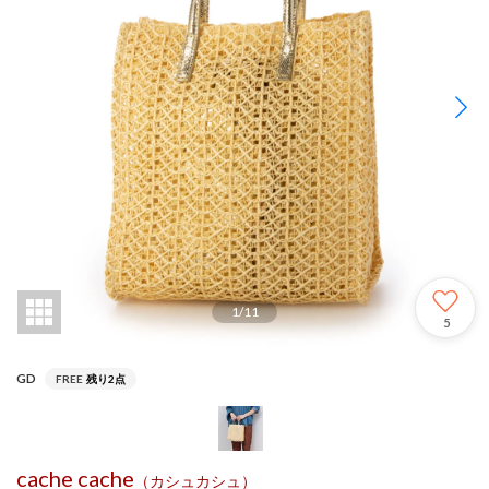
1
/
11
5
GD
FREE
残り2点
cache cache
（カシュカシュ）