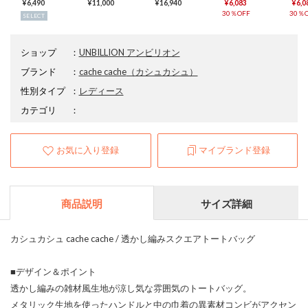
¥6,490
¥11,000
¥16,940
¥6,083
¥6,0
30％OFF
30％O
SELECT
ショップ
：
UNBILLION アンビリオン
ブランド
：
cache cache
（カシュカシュ）
性別タイプ
：
レディース
カテゴリ
：
お気に入り登録
マイブランド登録
商品説明
サイズ詳細
カシュカシュ cache cache / 透かし編みスクエアトートバッグ
■デザイン＆ポイント
透かし編みの雑材風生地が涼し気な雰囲気のトートバッグ。
メタリック生地を使ったハンドルと中の巾着の異素材コンビがアクセン