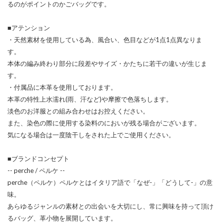
るのがポイントのかごバッグです。
■アテンション
・天然素材を使用している為、風合い、色目などが1点1点異なりま
す。
本体の編み終わり部分に段差やサイズ・かたちに若干の違いが生じま
す。
・付属品に本革を使用しております。
本革の特性上水濡れ(雨、汗など)や摩擦で色落ちします。
淡色のお洋服との組み合わせはお控えください。
また、染色の際に使用する染料のにおいが残る場合がございます。
気になる場合は一度陰干しをされた上でご使用ください。
■ブランドコンセプト
-- perche / ペルケ --
perche（ペルケ）ペルケとはイタリア語で「なぜ-」「どうして-」の意
味。
あらゆるジャンルの素材との出会いを大切にし、常に興味を持って頂け
るバッグ、革小物を展開しています。