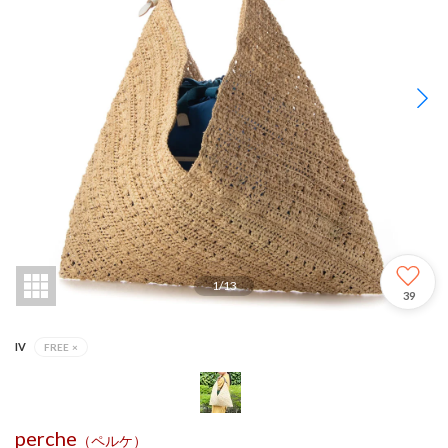
1
/
13
39
IV
FREE
×
perche
（ペルケ）