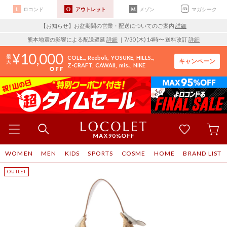
ロコンド
アウトレット
メゾン
マガシーク
【お知らせ】お盆期間の営業・配送についてのご案内
詳細
熊本地震の影響による配送遅延
詳細
｜7/30 (木) 14時〜 送料改訂
詳細
10,000
COLE..
Reebok
YOSUKE
HILLS..
キャンペーン
Z-CRAFT
CAWAII
mis..
NIKE
WOMEN
MEN
KIDS
SPORTS
COSME
HOME
BRAND LIST