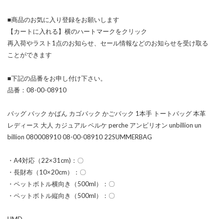
■商品のお気に入り登録をお願いします
【カートに入れる】横のハートマークをクリック
再入荷やラスト1点のお知らせ、セール情報などのお知らせを受け取る
ことができます
■下記の品番をお申し付け下さい。
品番：08-00-08910
バッグ バック かばん カゴバック かごバック 1本手 トートバッグ 本革
レディース 大人 カジュアル ペルケ perche アンビリオン unbillion un
billion 080008910 08-00-08910 22SUMMERBAG
・A4対応（22×31cm)：〇
・長財布（10×20cm）：〇
・ペットボトル横向き（500ml）：〇
・ペットボトル縦向き（500ml）：〇
HMD