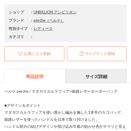
ショップ
：
UNBILLION アンビリオン
ブランド
：
perche
（ペルケ）
性別タイプ
：
レディース
カテゴリ
：
お気に入り登録
マイブランド登録
商品説明
サイズ詳細
ペルケ perche / マダガスカルラフィア×姫路レザーホーボーバッグ
■デザイン＆ポイント
マダガスカルラフィアを使い透かし編みを施した1本手のカゴバッグ。
姫路レザーを使ったハンドルを日本で取り付けました。
ハンドル部分の結びデザインや投げ込み巾着の効かせ色がチラリと見え