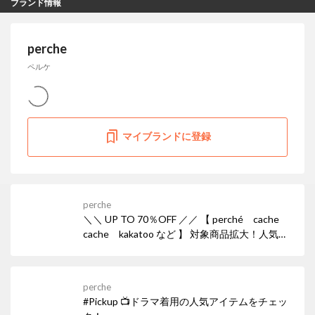
ブランド情報
perche
ペルケ
マイブランドに登録
perche
＼＼ UP TO 70％OFF ／／ 【 perché cache
cache kakatoo など 】 対象商品拡大！人気ア
イテムがさらにプライスダウン！！ 欲しかった
アイテムが完売してしまう前に、このお得な機
会をぜひお見逃しなく！
perche
#Pickup 📺ドラマ着用の人気アイテムをチェッ