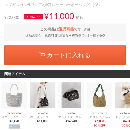
マダガスカルラフィア×姫路レザーホーボーバッグ （IV）
¥11,000
50%OFF
¥22,000
税込
この商品は
返品可能
です
詳細
返品の場合：返送料 (同注文なら複数個でも) 一律￥660
カートに入れる
関連アイテム
cache cache
kakatoo
perche
cache cache
cache 
メタリックコード柄編みトートバッグ （SV）
WEB限定ビジューミックスチャーム ドロストバッグ （BK）
マルチスタッズがま口二つ折りウォレット （BK）
ドロストフリルハンドル地柄編みトート カゴバッグ （GN）
¥6,490
¥11,000
¥16,940
¥6,083
¥6,0
30％OFF
30％O
SELECT