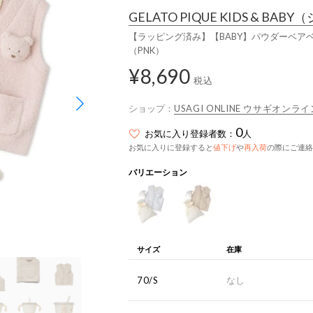
GELATO PIQUE KIDS & BABY
（
【ラッピング済み】【BABY】パウダーベアベ
（PNK）
¥8,690
税込
ショップ：
USAGI ONLINE ウサギオンライ
0
お気に入り登録者数：
人
お気に入りに登録すると
値下げ
や
再入荷
の際にご連絡
バリエーション
サイズ
在庫
70/S
なし