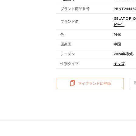
ブランド商品番号
PBNT244489
GELATO PIQ
ブランド名
ビー）
色
PNK
原産国
中国
シーズン
2024年 秋冬
性別タイプ
キッズ
マイブランドに登録