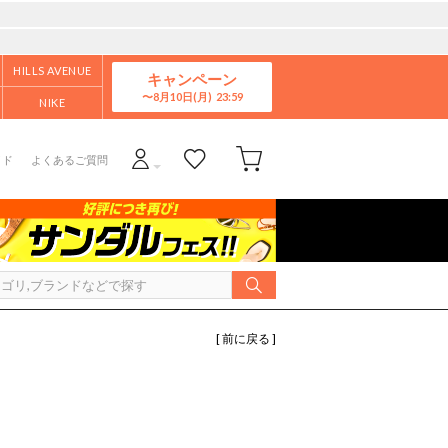
HILLS AVENUE
キャンペーン
8月10日(月)
NIKE
イド
よくあるご質問
[ 前に戻る ]