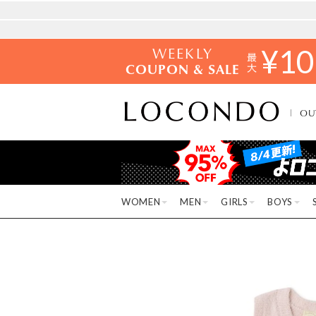
WEEKLY
¥
10
COUPON & SALE
OU
WOMEN
MEN
GIRLS
BOYS