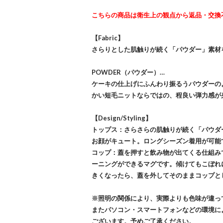
こちらの商品は衛生上の観点から返品・交換
【Fabric】
さらりとした肌触りが続く「パウダー」素材
POWDER（パウダー）…
ケーキの仕上げにふんわり振るうパウダーの
かい短毛ニットならではの、程良い弾力感が
【Design/Styling】
トップス：さらさらの肌触りが続く「パウダ
お顔がキュート。ロングシーズン着用が可能
コップ：蓋を押すと飲み物が出てくる仕組み
ーニングができるマグです。傾けてもこぼれ
きくなったら、蓋を外してそのままコップと
※照明の関係により、実際よりも色味が違っ
またパソコン・スマートフォンなどの環境に
ございます。予めご了承ください。