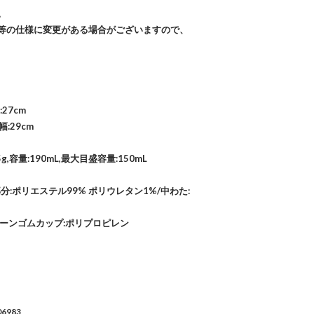
。
等の仕様に変更がある場合がございますので、
:27cm
幅:29cm
g,容量:190mL,最大目盛容量:150mL
分:ポリエステル99% ポリウレタン1%/中わた:
ーンゴムカップ:ポリプロピレン
06983