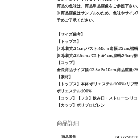
商品の色味は、商品単品画像をご参照下さい
※商品画像はサンプルのため、色味やサイズ
予めご了承ください。
【サイズ備考】
【トップス】
[70]:着丈:31cm,バスト:60cm,肩幅:23cm,裾幅
[80]:着丈:33.5cm,バスト:64cm,肩幅:24cm,裾
【コップ】
全長商品サイズ幅:12.5×9×10cm,商品重量:75
【素材】
【トップス】本体:ポリエステル100%/リブ部
ポリエステル100%
【コップ】【フタ】飲み口・ストロー:シリコ
【カップ】ポリプロピレン
商品詳細
商品番号
GE7725DC0