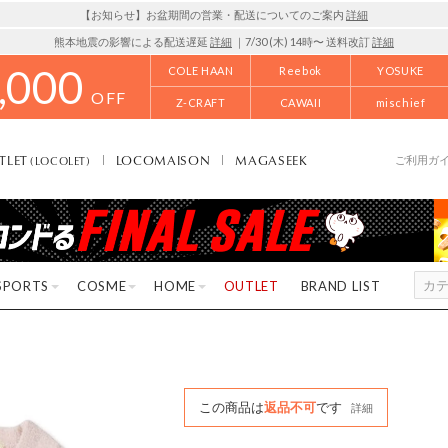
【お知らせ】お盆期間の営業・配送についてのご案内
詳細
熊本地震の影響による配送遅延
詳細
｜7/30 (木) 14時〜 送料改訂
詳細
,000
COLE HAAN
Reebok
YOSUKE
OFF
Z-CRAFT
CAWAII
mischief
TLET
LOCOMAISON
MAGASEEK
(LOCOLET)
ご利用ガ
SPORTS
COSME
HOME
OUTLET
BRAND LIST
この商品は
返品不可
です
詳細