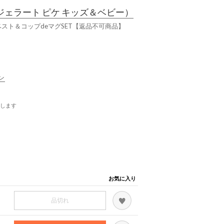
ジェラート ピケ キッズ＆ベビー）
スト＆コップdeマグSET【返品不可商品】
ン
します
お気に入り
品切れ