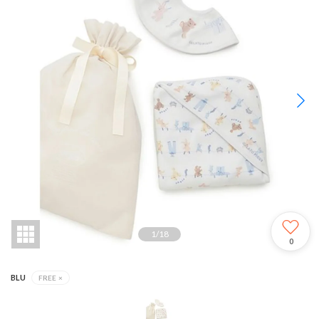
1
/
18
0
BLU
FREE
×