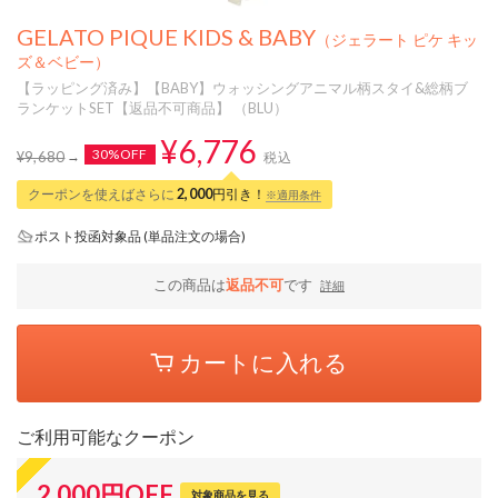
GELATO PIQUE KIDS & BABY
（ジェラート ピケ キッ
ズ＆ベビー）
【ラッピング済み】【BABY】ウォッシングアニマル柄スタイ&総柄ブ
ランケットSET【返品不可商品】 （BLU）
¥6,776
30%OFF
¥9,680
税込
クーポンを使えばさらに
2,000
円引き！
※適用条件
ポスト投函対象品 (単品注文の場合)
この商品は
返品不可
です
詳細
カートに入れる
ご利用可能なクーポン
2,000
円
OFF
対象商品を見る