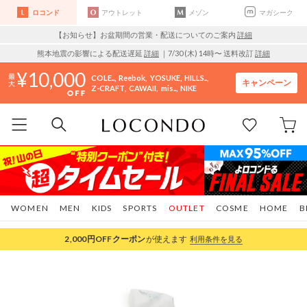
ロコンド
アウトレット
メゾン
マガシーク
【お知らせ】お盆期間の営業・配送についてのご案内
詳細
熊本地震の影響による配送遅延
詳細
｜7/30 (木) 14時〜 送料改訂
詳細
10,000
COLE..
Reebok
YOSUKE
HILLS..
キャンペーン
Z-CRAFT
CAWAII
mis..
NIKE
WOMEN
MEN
KIDS
SPORTS
OUTLET
COSME
HOME
B
2,000円OFF
クーポン
が使えます
利用条件を見る