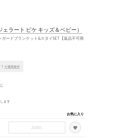
ジェラート ピケ キッズ＆ベビー）
ャガードブランケット&スタイSET【返品不可商
す！
※適用条件
ン
します
お気に入り
品切れ