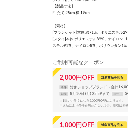
【製品寸法】
F : たて:25cm,横:19cm
【素材】
[ブランケット]本体:綿71%、ポリエステル29
[スタイ]本体:ポリエステル89%、ナイロン11
ステル91%、ナイロン8%、ポリウレタン1%
ご利用可能なクーポン
2,000
円
OFF
対象商品を見る
対象
ショップ
ブランド
合計
16,
条件
8月10日 (月) 23:59まで
S
期間
コード
※1回のご注文につき2,000円OFFになります。
※返品により条件を満たさない場合、割引は無
1,000
円
OFF
対象商品を見る