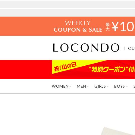
WEEKLY
¥
10
COUPON & SALE
OU
WOMEN
MEN
GIRLS
BOYS