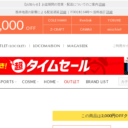
【お知らせ】お盆期間の営業・配送についてのご案内
詳細
熊本地震の影響による配送遅延
詳細
｜7/30 (木) 14時〜 送料改訂
詳細
,000
COLE HAAN
Reebok
YOSUKE
OFF
Z-CRAFT
CAWAII
mischief
TLET
LOCOMAISON
MAGASEEK
(LOCOLET)
ご利用ガ
SPORTS
COSME
HOME
OUTLET
BRAND LIST
この商品は
2,000円OFF
ク