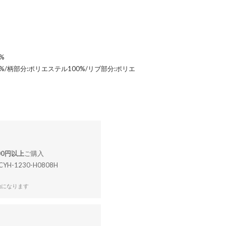
%
%/柄部分:ポリエステル100%/リブ部分:ポリエ
000円以上
CYH-1230-H0808H
効になります