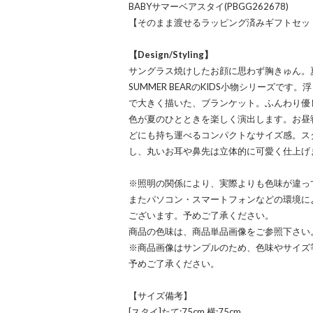
BABYサマーベアスタイ(PBGG262678)
【そのまま渡せるラッピング済みギフトセッ
【Design/Styling】
サングラス焼けしたお顔に思わず胸きゅん。
SUMMER BEARのKIDS小物シリーズで
で大きく描いた、ブランケット。ふんわり優
色が夏のひとときを楽しく演出します。お昼
どにも持ち運べるコンパクトなサイズ感。ス
し、丸いお耳や鼻先は立体的に可愛く仕上げ
※照明の関係により、実際よりも色味が違っ
またパソコン・スマートフォンなどの環境に
ございます。予めご了承ください。
商品の色味は、商品単品画像をご参照下さい
※商品画像はサンプルのため、色味やサイズ
予めご了承ください。
【サイズ備考】
[スタイ]たて:75cm,横:75cm