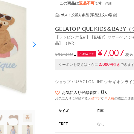
この商品は
返品不可
です
詳細
ポスト投函対象品 (単品注文の場合)
GELATO PIQUE KIDS & BABY
（
【ラッピング済み】【BABY】サマーベア ジ
品】 （IVR）
¥7,007
¥10,010
30%OFF
税込
→
2,000
クーポンを使えばさらに
円引き
できま
ショップ：
USAGI ONLINE ウサギオンライ
0
お気に入り登録者数：
人
お気に入りに登録すると
値下げ
や
再入荷
の際にご連絡
サイズ
在庫
FREE
なし