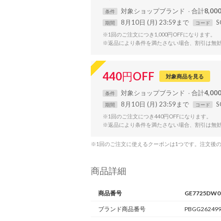
対象
ショップ
ブランド
合計
8,0
条件
8月10日 (月) 23:59まで
S
期間
コード
※1回のご注文につき1,000円OFFになります。
※返品により条件を満たさない場合、割引は無
440
円
OFF
対象商品を見る
対象
ショップ
ブランド
合計
4,0
条件
8月10日 (月) 23:59まで
S
期間
コード
※1回のご注文につき440円OFFになります。
※返品により条件を満たさない場合、割引は無
※1回のご注文に使えるクーポンは1つです。注文後
商品詳細
商品番号
GE7725DW0
ブランド商品番号
PBGG262499