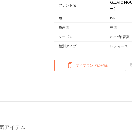
GELATO PIQU
ブランド名
ー）
色
IVR
原産国
中国
シーズン
2026年 春夏
性別タイプ
レディース
マイブランドに登録
Yの人気アイテム