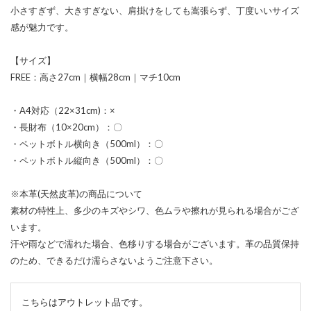
小さすぎず、大きすぎない、肩掛けをしても嵩張らず、丁度いいサイズ
感が魅力です。
【サイズ】
FREE：高さ27cm｜横幅28cm｜マチ10cm
・A4対応（22×31cm)：×
・長財布（10×20cm）：〇
・ペットボトル横向き（500ml）：〇
・ペットボトル縦向き（500ml）：〇
※本革(天然皮革)の商品について
素材の特性上、多少のキズやシワ、色ムラや擦れが見られる場合がござ
います。
汗や雨などで濡れた場合、色移りする場合がございます。革の品質保持
のため、できるだけ濡らさないようご注意下さい。
こちらはアウトレット品です。