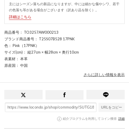
主にはシーズン落ちの新品になりますが、中には細かな傷やシワ、若干
の色落ち等がある場合がございます（訳あり品を除く）。
詳細はこちら
商品番号
： TO3257AW000213
ブランド商品番号
： T25S07B528 17PNK
色
： Pink（17PNK）
サイズ(cm)
： 縦27cm × 幅28cm × 奥行10cm
表素材
： 本革
原産国
： 中国
さらに詳しい情報を表示
URLをコピー
紹介プログラムを利用してコイン獲得
詳細