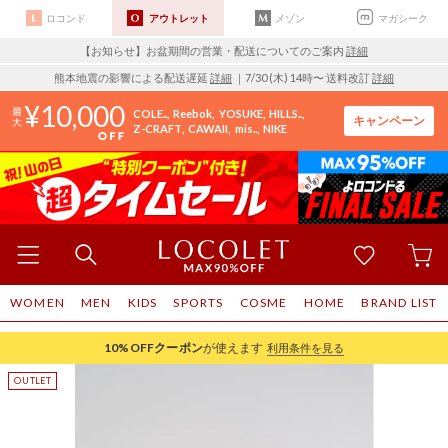
ロコンド
アウトレット
メゾン
マガシーク
【お知らせ】お盆期間の営業・配送についてのご案内
詳細
熊本地震の影響による配送遅延
詳細
｜7/30 (木) 14時〜 送料改訂
詳細
10,000
COLE..
Reebok
YOSUKE
HILLS..
キャンペーン
Z-CRAFT
CAWAII
mis..
NIKE
WOMEN
MEN
KIDS
SPORTS
COSME
HOME
BRAND LIST
10%OFF
クーポン
が使えます
利用条件を見る