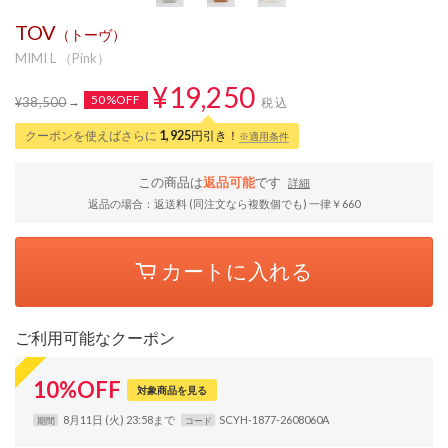
TOV
（トーヴ）
MIMI L （Pink）
¥19,250
50%OFF
¥38,500
税込
クーポンを使えばさらに
1,925
円引き！
※適用条件
この商品は
返品可能
です
詳細
返品の場合：返送料 (同注文なら複数個でも) 一律￥660
カートに入れる
ご利用可能なクーポン
10
%
OFF
対象商品を見る
8月11日 (火) 23:58まで
SCYH-1877-2608060A
期間
コード