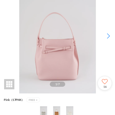
1
/
7
16
Pink（17PNK）
FREE
×