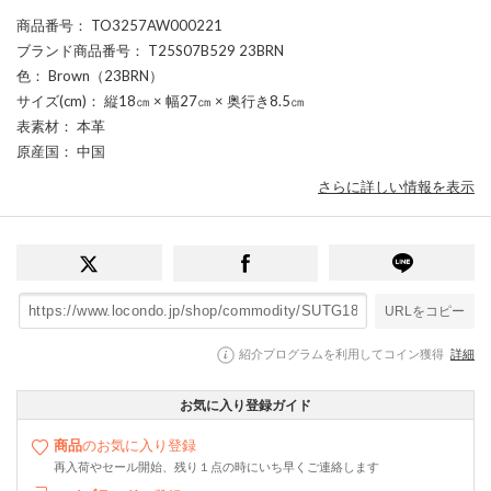
商品番号
： TO3257AW000221
ブランド商品番号
： T25S07B529 23BRN
色
： Brown（23BRN）
サイズ(cm)
： 縦18㎝ × 幅27㎝ × 奥行き8.5㎝
表素材
： 本革
原産国
： 中国
さらに詳しい情報を表示
URLをコピー
紹介プログラムを利用してコイン獲得
詳細
お気に入り登録ガイド
商品
のお気に入り登録
再入荷やセール開始、残り１点の時にいち早くご連絡します