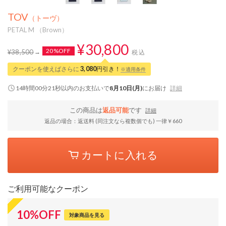
TOV
（トーヴ）
PETAL M （Brown）
¥30,800
20%OFF
¥38,500
税込
クーポンを使えばさらに
3,080
円引き！
※適用条件
14時間00分20秒
以内
のお支払いで
8月10日(月)
にお届け
詳細
この商品は
返品可能
です
詳細
返品の場合：返送料 (同注文なら複数個でも) 一律￥660
カートに入れる
ご利用可能なクーポン
10
%
OFF
対象商品を見る