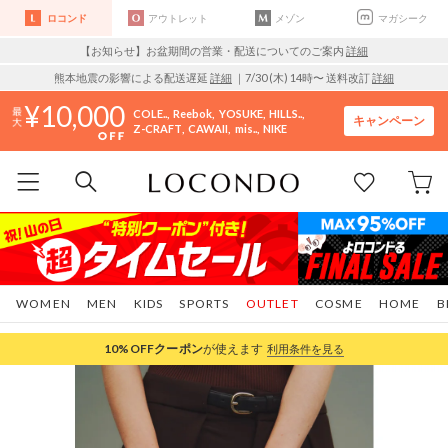
ロコンド
アウトレット
メゾン
マガシーク
【お知らせ】お盆期間の営業・配送についてのご案内
詳細
熊本地震の影響による配送遅延
詳細
｜7/30 (木) 14時〜 送料改訂
詳細
10,000
COLE..
Reebok
YOSUKE
HILLS..
キャンペーン
Z-CRAFT
CAWAII
mis..
NIKE
WOMEN
MEN
KIDS
SPORTS
OUTLET
COSME
HOME
B
10%OFF
クーポン
が使えます
利用条件を見る