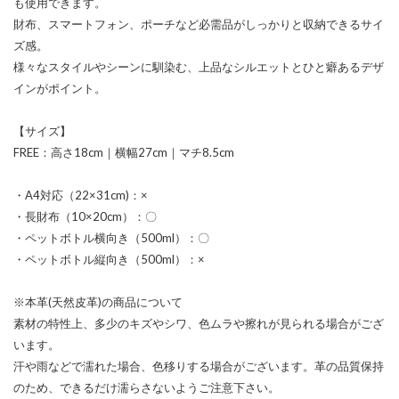
も使用できます。
財布、スマートフォン、ポーチなど必需品がしっかりと収納できるサイ
ズ感。
様々なスタイルやシーンに馴染む、上品なシルエットとひと癖あるデザ
インがポイント。
【サイズ】
FREE：高さ18cm｜横幅27cm｜マチ8.5cm
・A4対応（22×31cm)：×
・長財布（10×20cm）：〇
・ペットボトル横向き（500ml）：〇
・ペットボトル縦向き（500ml）：×
※本革(天然皮革)の商品について
素材の特性上、多少のキズやシワ、色ムラや擦れが見られる場合がござ
います。
汗や雨などで濡れた場合、色移りする場合がございます。革の品質保持
のため、できるだけ濡らさないようご注意下さい。