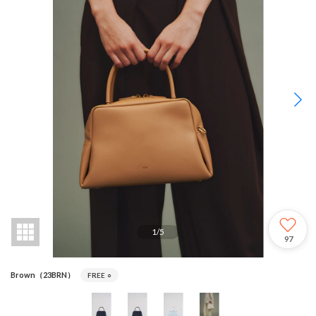
1
/
5
97
Brown（23BRN）
FREE
○