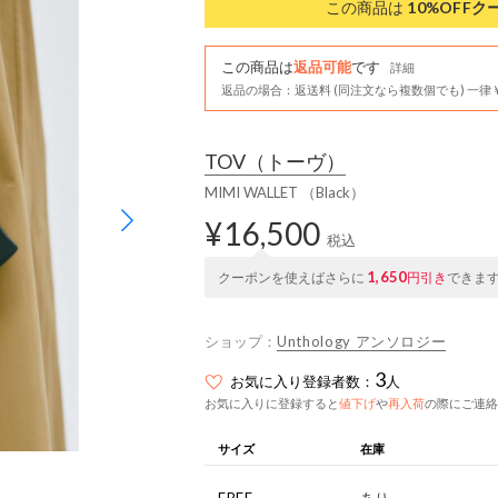
この商品は
10%OFF
ク
この商品は
返品可能
です
詳細
返品の場合：返送料 (同注文なら複数個でも) 一律￥
TOV
（トーヴ）
MIMI WALLET （Black）
¥16,500
税込
1,650
クーポンを使えばさらに
円引き
できま
ショップ：
Unthology アンソロジー
3
お気に入り登録者数：
人
お気に入りに登録すると
値下げ
や
再入荷
の際にご連絡
サイズ
在庫