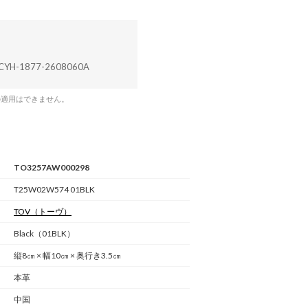
CYH-1877-2608060A
の適用はできません。
TO3257AW000298
T25W02W574 01BLK
TOV
（トーヴ）
Black（01BLK）
縦8㎝ × 幅10㎝ × 奥行き3.5㎝
本革
中国