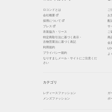
ロコンドとは
ご
会社概要
お
採用について
配
プレス
サ
衣装協力・リース
ご
特定商取引法に基づく表示・
商
古物営業法に基づく表記
会
利用規約
L
プライバシー規約
よ
なりすましメール・サイトにご注意くだ
さい
カテゴリ
レディースファッション
ガ
メンズファッション
ボ