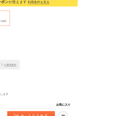
ーポン
が使えます
利用条件を見る
660
す！
※適用条件
します
お気に入り