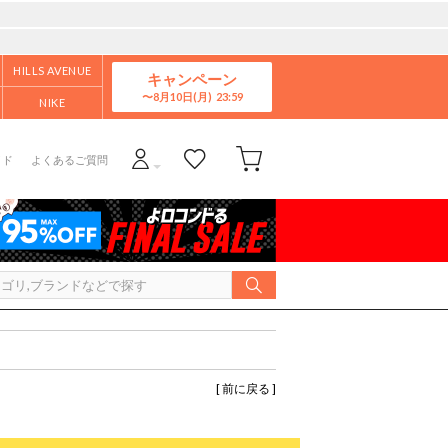
HILLS AVENUE
キャンペーン
8月10日(月)
NIKE
イド
よくあるご質問
[ 前に戻る ]