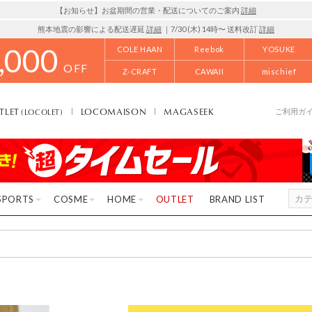
【お知らせ】お盆期間の営業・配送についてのご案内
詳細
熊本地震の影響による配送遅延
詳細
｜7/30 (木) 14時〜 送料改訂
詳細
,000
COLE HAAN
Reebok
YOSUKE
OFF
Z-CRAFT
CAWAII
mischief
TLET
LOCOMAISON
MAGASEEK
(LOCOLET)
ご利用ガ
SPORTS
COSME
HOME
OUTLET
BRAND LIST