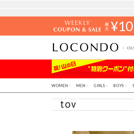
WEEKLY
¥
10
COUPON & SALE
OU
WOMEN
MEN
GIRLS
BOYS