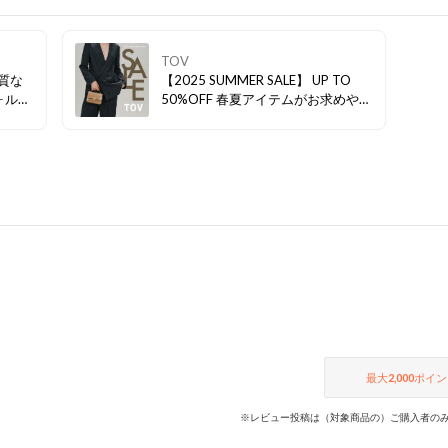
TOV
上質な
【2025 SUMMER SALE】 UP TO
ォルム
50%OFF 春夏アイテムがお求めやす
しさ。
くなりましたので、是非ご覧くださ
Nの
い。
いスタ
最大
2,000
ポイン
※レビュー投稿は（対象商品の）ご購入者のみ