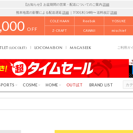
【お知らせ】お盆期間の営業・配送についてのご案内
詳細
熊本地震の影響による配送遅延
詳細
｜7/30 (木) 14時〜 送料改訂
詳細
,000
COLE HAAN
Reebok
YOSUKE
OFF
Z-CRAFT
CAWAII
mischief
TLET
LOCOMAISON
MAGASEEK
(LOCOLET)
ご利用ガ
SPORTS
COSME
HOME
OUTLET
BRAND LIST