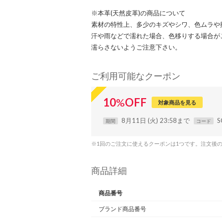
※本革(天然皮革)の商品について
素材の特性上、多少のキズやシワ、色ムラや
汗や雨などで濡れた場合、色移りする場合が
濡らさないようご注意下さい。
ご利用可能なクーポン
10
%
OFF
対象商品を見る
8月11日 (火) 23:58まで
S
期間
コード
※1回のご注文に使えるクーポンは1つです。注文後
商品詳細
商品番号
ブランド商品番号