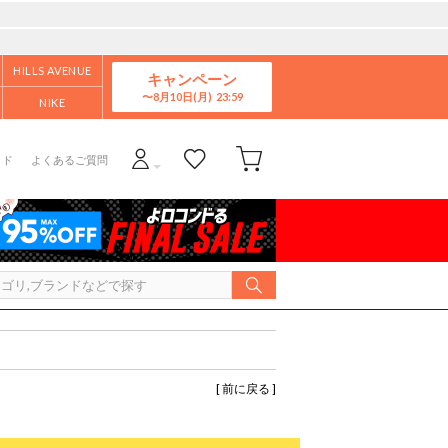
HILLS AVENUE
キャンペーン
8月10日(月)
NIKE
イド
よくあるご質問
[ 前に戻る ]