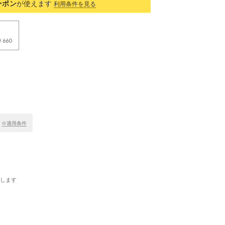
ーポン
が使えます
利用条件を見る
660
！
※適用条件
します