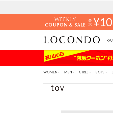
WEEKLY
¥
10
COUPON & SALE
OU
WOMEN
MEN
GIRLS
BOYS