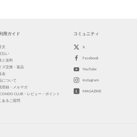
利用ガイド
コミュニティ
注文
X
支払い
Facebook
送と送料
イズ交換・返品
YouTube
返金
Instagram
品について
員登録・メルマガ
MAGAZINE
OCONDO CLUB・レビュー・ポイント
くあるご質問