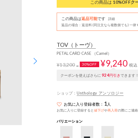
この商品は
10%OFF
ク
この商品は
返品可能
です
詳細
返品の場合：返送料 (同注文なら複数個でも) 一律￥
TOV
（トーヴ）
PETAL CARD CASE （Camel）
¥9,240
¥13,200
30%OFF
税込
→
924
クーポンを使えばさらに
円引き
できます
ショップ：
Unthology アンソロジー
1
お気に入り登録者数：
人
お気に入りに登録すると
値下げ
や
再入荷
の際にご連絡
バリエーション