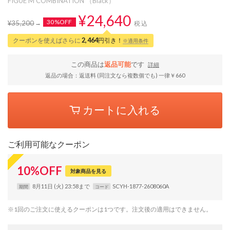
FIGUE M COMBINATION （Black）
¥24,640
30%OFF
¥35,200
税込
クーポンを使えばさらに
2,464
円引き！
※適用条件
この商品は
返品可能
です
詳細
返品の場合：返送料 (同注文なら複数個でも) 一律￥660
カートに入れる
ご利用可能なクーポン
10
%
OFF
対象商品を見る
8月11日 (火) 23:58まで
SCYH-1877-2608060A
期間
コード
※1回のご注文に使えるクーポンは1つです。注文後の適用はできません。