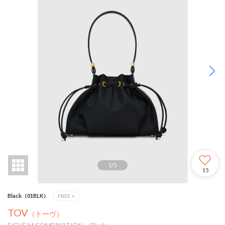
1
/
5
15
Black（01BLK）
FREE
×
TOV
（トーヴ）