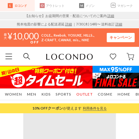
ロコンド
アウトレット
メゾン
マガシーク
【お知らせ】お盆期間の営業・配送についてのご案内
詳細
熊本地震の影響による配送遅延
詳細
｜7/30 (木) 14時〜 送料改訂
詳細
10,000
COLE..
Reebok
YOSUKE
HILLS..
キャンペーン
Z-CRAFT
CAWAII
mis..
NIKE
WOMEN
MEN
KIDS
SPORTS
OUTLET
COSME
HOME
B
10%OFF
クーポン
が使えます
利用条件を見る