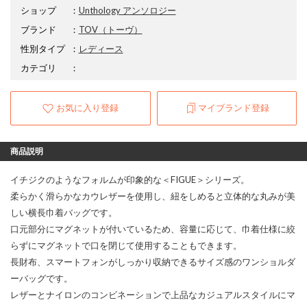
ショップ
：
Unthology アンソロジー
ブランド
：
TOV
（トーヴ）
性別タイプ
：
レディース
カテゴリ
：
お気に入り登録
マイブランド登録
商品説明
イチジクのようなフォルムが印象的な＜FIGUE＞シリーズ。
柔らかく滑らかなカウレザーを使用し、紐をしめると立体的な丸みが美
しい横長巾着バッグです。
口元部分にマグネットが付いているため、容量に応じて、巾着仕様に絞
らずにマグネットで口を閉じて使用することもできます。
長財布、スマートフォンがしっかり収納できるサイズ感のワンショルダ
ーバッグです。
レザーとナイロンのコンビネーションで上品なカジュアルスタイルにマ