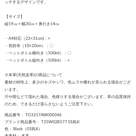
ッチするデザインです。
【サイズ】
縦19㎝ × 幅30㎝ × 奥行き14㎝
・A4対応（22×31cm)：×
・長財布（10×20cm）：〇
・ペットボトル横向き（500ml）：〇
・ペットボトル縦向き（500ml）：×
※本革(天然皮革)の商品について
素材の特性上、多少のキズやシワ、色ムラや擦れが見られる場合がござ
います。
汗や雨などで濡れた場合、色移りする場合がございます。革の品質保持
のため、できるだけ濡らさないようご注意下さい。
商品番号
： TO3257AW000346
ブランド商品番号
： T25W02B577 01BLK
色
： Black（01BLK）
表素材
： 本革