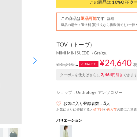
この商品は
10%OFF
ク
この商品は
返品可能
です
詳細
返品の場合：返送料 (同注文なら複数個でも) 一律￥
TOV
（トーヴ）
MIMI MINI SUEDE （Greige）
¥24,640
¥35,200
30%OFF
→
2,464
クーポンを使えばさらに
円引き
できま
ショップ：
Unthology アンソロジー
5
お気に入り登録者数：
人
お気に入りに登録すると
値下げ
や
再入荷
の際にご連絡
バリエーション