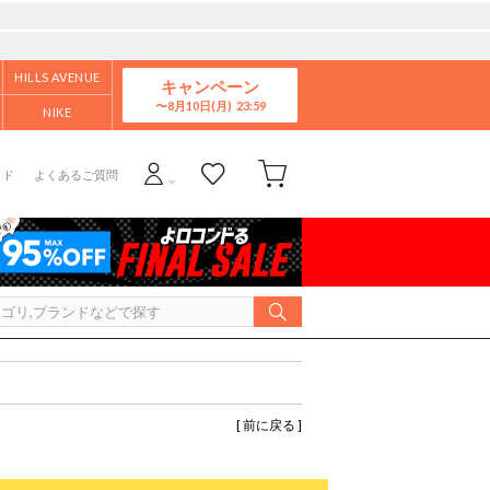
HILLS AVENUE
キャンペーン
8月10日(月)
NIKE
イド
よくあるご質問
[ 前に戻る ]