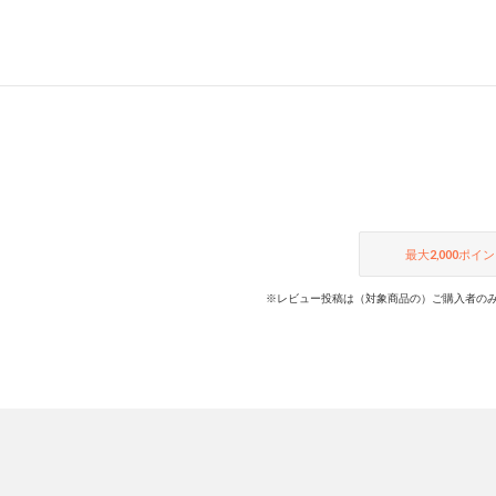
いスタ
最大
2,000
ポイン
※レビュー投稿は（対象商品の）ご購入者のみ