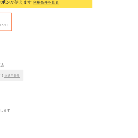
ーポン
が使えます
利用条件を見る
660
税込
す！
※適用条件
します