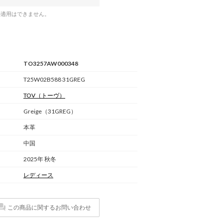
の適用はできません。
TO3257AW000348
T25W02B588 31GREG
TOV
（トーヴ）
Greige（31GREG）
本革
中国
2025年 秋冬
レディース
この商品に関するお問い合わせ