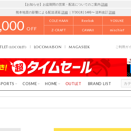
【お知らせ】お盆期間の営業・配送についてのご案内
詳細
熊本地震の影響による配送遅延
詳細
｜7/30 (木) 14時〜 送料改訂
詳細
,000
COLE HAAN
Reebok
YOSUKE
OFF
Z-CRAFT
CAWAII
mischief
TLET
LOCOMAISON
MAGASEEK
(LOCOLET)
ご利用ガ
SPORTS
COSME
HOME
OUTLET
BRAND LIST