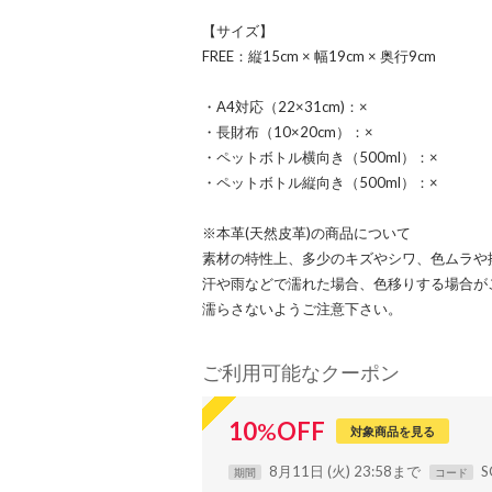
【サイズ】
FREE：縦15cm × 幅19cm × 奥行9cm
・A4対応（22×31cm)：×
・長財布（10×20cm）：×
・ペットボトル横向き（500ml）：×
・ペットボトル縦向き（500ml）：×
※本革(天然皮革)の商品について
素材の特性上、多少のキズやシワ、色ムラや
汗や雨などで濡れた場合、色移りする場合が
濡らさないようご注意下さい。
ご利用可能なクーポン
10
%
OFF
対象商品を見る
8月11日 (火) 23:58まで
S
期間
コード