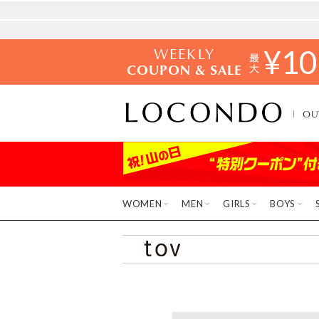
WEEKLY
¥
10
COUPON & SALE
OU
WOMEN
MEN
GIRLS
BOYS