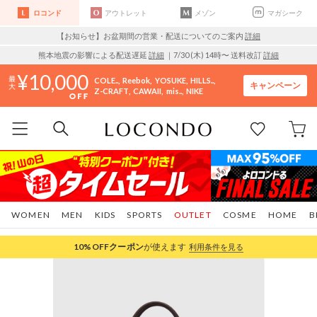
ロコンド
アウトレット
メゾン
マガシーク
【お知らせ】お盆期間の営業・配送についてのご案内
詳細
熊本地震の影響による配送遅延
詳細
｜7/30 (木) 14時〜 送料改訂
詳細
10,000
COLE..
Reebok
YOSUKE
HILLS..
キャンペーン
Z-CRAFT
CAWAII
mis..
NIKE
WOMEN
MEN
KIDS
SPORTS
OUTLET
COSME
HOME
B
10%OFF
クーポン
が使えます
利用条件を見る