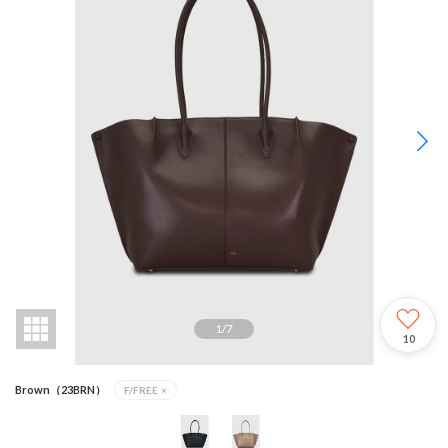
1
/
7
10
Brown（23BRN）
F/FREE
×