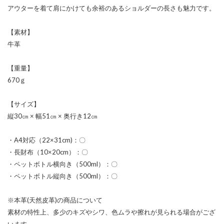
アウターを着て肩にかけても余裕のあるショルダーの長さも魅力です。
【素材】
牛革
【重量】
670ｇ
【サイズ】
縦30㎝ × 幅51㎝ × 奥行き12㎝
・A4対応（22×31cm)：〇
・長財布（10×20cm）：〇
・ペットボトル横向き（500ml）：〇
・ペットボトル縦向き（500ml）：〇
※本革(天然皮革)の商品について
素材の特性上、多少のキズやシワ、色ムラや擦れが見られる場合がござ
います。