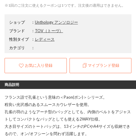
※1回のご注文に使えるクーポンは1つです。注文後の適用はできません。
ショップ
：
Unthology アンソロジー
ブランド
：
TOV
（トーヴ）
性別タイプ
：
レディース
カテゴリ
：
お気に入り登録
マイブランド登録
商品説明
フランス語で孔雀という意味の＜Paon(ポン)＞シリーズ。
程良い光沢感のあるスムースカウレザーを使用。
孔雀の羽のようなアーチ型のバッグとしても、内側のベルトをアジャス
トしてコンパクトなバッグとしても使える2WAY仕様。
大き目サイズのトートバッグは、13インチのPCやA4サイズも収納でき
るので、オン/オフシーンを問わず活躍します。