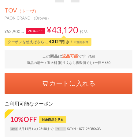
TOV
（トーヴ）
PAON GRAND （Brown）
¥43,120
20%OFF
¥53,900
税込
クーポンを使えばさらに
4,312
円引き！
※適用条件
この商品は
返品可能
です
詳細
返品の場合：返送料 (同注文なら複数個でも) 一律￥660
カートに入れる
ご利用可能なクーポン
10
%
OFF
対象商品を見る
8月11日 (火) 23:58まで
SCYH-1877-2608060A
期間
コード