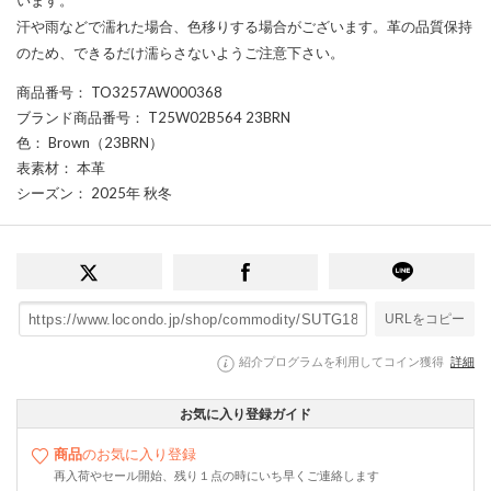
汗や雨などで濡れた場合、色移りする場合がございます。革の品質保持
のため、できるだけ濡らさないようご注意下さい。
商品番号
： TO3257AW000368
ブランド商品番号
： T25W02B564 23BRN
色
： Brown（23BRN）
表素材
： 本革
シーズン
： 2025年 秋冬
URLをコピー
紹介プログラムを利用してコイン獲得
詳細
お気に入り登録ガイド
商品
のお気に入り登録
再入荷やセール開始、残り１点の時にいち早くご連絡します