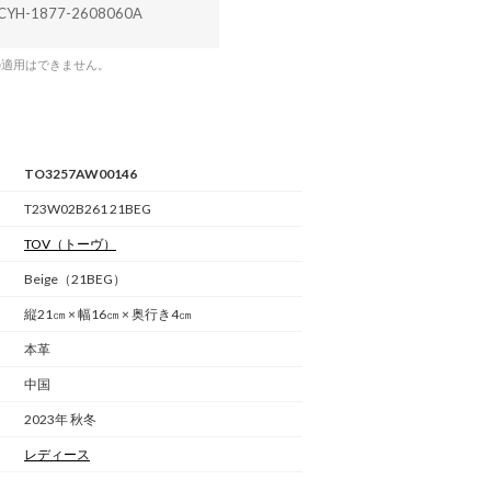
CYH-1877-2608060A
の適用はできません。
TO3257AW00146
T23W02B261 21BEG
TOV
（トーヴ）
Beige（21BEG）
縦21㎝ × 幅16㎝ × 奥行き4㎝
本革
中国
2023年 秋冬
レディース