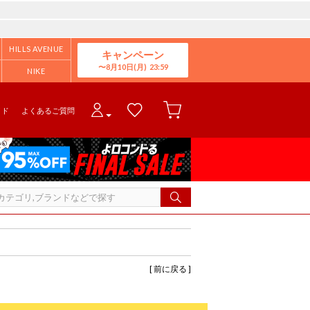
HILLS AVENUE
キャンペーン
8月10日(月)
NIKE
イド
よくあるご質問
[ 前に戻る ]