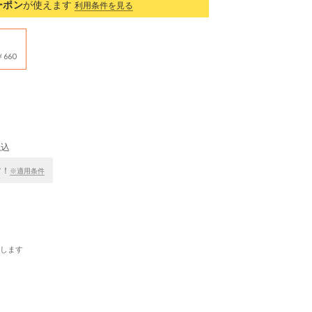
ーポン
が使えます
利用条件を見る
660
税込
す！
※適用条件
します