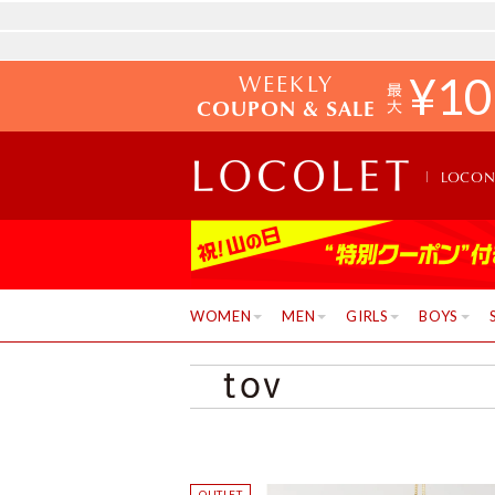
WEEKLY
¥
10
COUPON & SALE
LOCO
WOMEN
MEN
GIRLS
BOYS