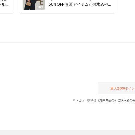
ォルム
50%OFF 春夏アイテムがお求めやす
しさ。
くなりましたので、是非ご覧くださ
Nの
い。
いスタ
最大
2,000
ポイン
※レビュー投稿は（対象商品の）ご購入者のみ