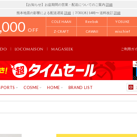
【お知らせ】お盆期間の営業・配送についてのご案内
詳細
熊本地震の影響による配送遅延
詳細
｜7/30 (木) 14時〜 送料改訂
詳細
,000
COLE HAAN
Reebok
YOSUKE
OFF
Z-CRAFT
CAWAII
mischief
NDO
LOCOMAISON
MAGASEEK
ご利用ガ
SPORTS
COSME
HOME
BRAND LIST