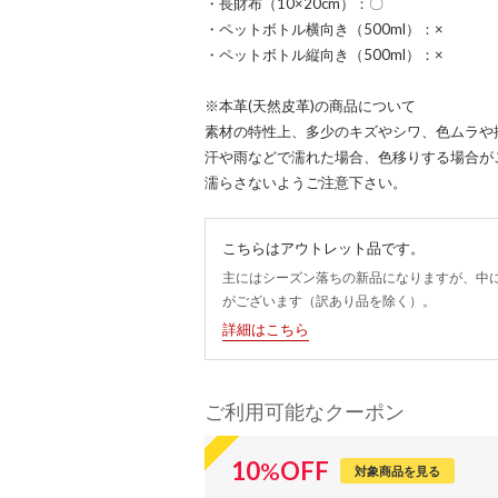
・長財布（10×20cm）：〇
・ペットボトル横向き（500ml）：×
・ペットボトル縦向き（500ml）：×
※本革(天然皮革)の商品について
素材の特性上、多少のキズやシワ、色ムラや
汗や雨などで濡れた場合、色移りする場合が
濡らさないようご注意下さい。
こちらはアウトレット品です。
主にはシーズン落ちの新品になりますが、中
がございます（訳あり品を除く）。
詳細はこちら
ご利用可能なクーポン
10
%
OFF
対象商品を見る