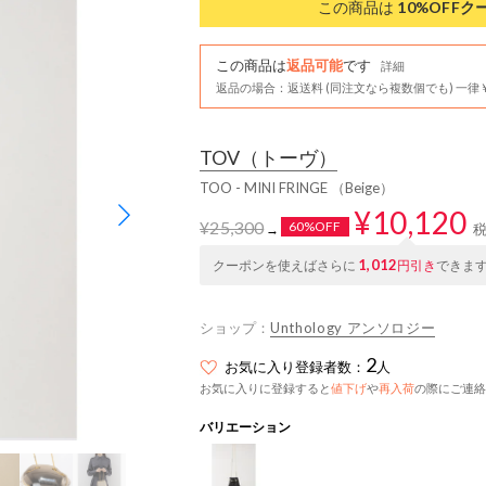
この商品は
10%OFF
ク
この商品は
返品可能
です
詳細
返品の場合：返送料 (同注文なら複数個でも) 一律￥
TOV
（トーヴ）
TOO - MINI FRINGE （Beige）
¥10,120
¥25,300
60%OFF
→
1,012
クーポンを使えばさらに
円引き
できま
ショップ：
Unthology アンソロジー
2
お気に入り登録者数：
人
お気に入りに登録すると
値下げ
や
再入荷
の際にご連絡
バリエーション