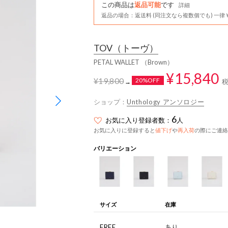
この商品は
返品可能
です
詳細
返品の場合：返送料 (同注文なら複数個でも) 一律￥
TOV
（トーヴ）
PETAL WALLET （Brown）
¥15,840
¥19,800
20%OFF
→
ショップ：
Unthology アンソロジー
6
お気に入り登録者数：
人
お気に入りに登録すると
値下げ
や
再入荷
の際にご連絡
バリエーション
サイズ
在庫
FREE
あり