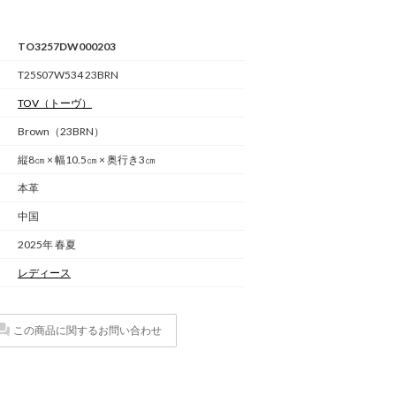
TO3257DW000203
T25S07W534 23BRN
TOV
（トーヴ）
Brown（23BRN）
縦8㎝ × 幅10.5㎝ × 奥行き3㎝
本革
中国
2025年 春夏
レディース
この商品に関するお問い合わせ