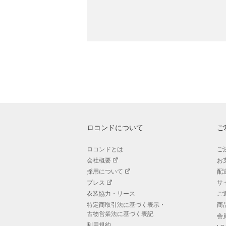
ロコンドについて
ご
ロコンドとは
ご
会社概要
お
採用について
配
プレス
サ
衣装協力・リース
ご
特定商取引法に基づく表示・
商
古物営業法に基づく表記
会
利用規約