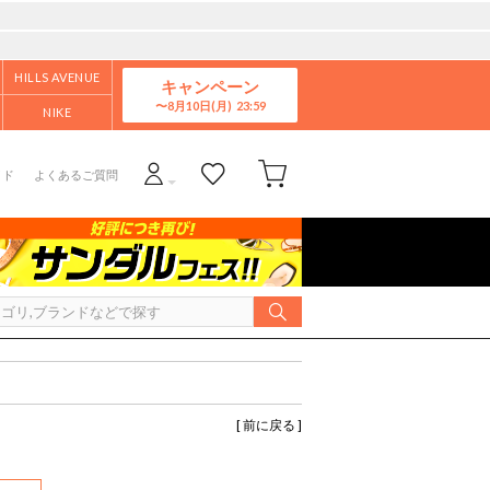
HILLS AVENUE
キャンペーン
8月10日(月)
NIKE
イド
よくあるご質問
[ 前に戻る ]