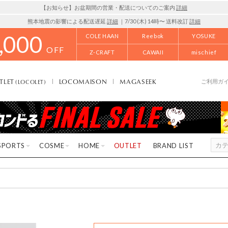
【お知らせ】お盆期間の営業・配送についてのご案内
詳細
熊本地震の影響による配送遅延
詳細
｜7/30 (木) 14時〜 送料改訂
詳細
,000
COLE HAAN
Reebok
YOSUKE
OFF
Z-CRAFT
CAWAII
mischief
TLET
LOCOMAISON
MAGASEEK
(LOCOLET)
ご利用ガ
SPORTS
COSME
HOME
OUTLET
BRAND LIST