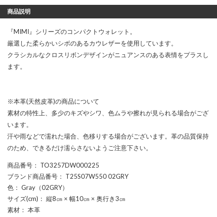
商品説明
『MIMI』シリーズのコンパクトウォレット。
厳選した柔らかいシボのあるカウレザーを使用しています。
クラシカルなクロスリボンデザインがニュアンスのある表情をプラスし
ます。
※本革(天然皮革)の商品について
素材の特性上、多少のキズやシワ、色ムラや擦れが見られる場合がござ
います。
汗や雨などで濡れた場合、色移りする場合がございます。革の品質保持
のため、できるだけ濡らさないようご注意下さい。
商品番号
： TO3257DW000225
ブランド商品番号
： T25S07W550 02GRY
色
： Gray（02GRY）
サイズ(cm)
： 縦8㎝ × 幅10㎝ × 奥行き3㎝
素材
： 本革