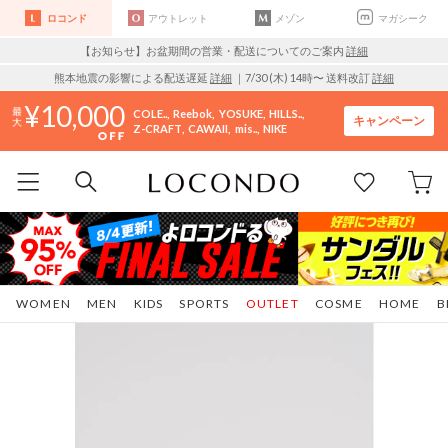
ロコンド
アウトレット
メゾン
マガシーク
【お知らせ】お盆期間の営業・配送についてのご案内
詳細
熊本地震の影響による配送遅延
詳細
｜7/30 (木) 14時〜 送料改訂
詳細
10,000
COLE..
Reebok
YOSUKE
HILLS..
キャンペーン
Z-CRAFT
CAWAII
mis..
NIKE
WOMEN
MEN
KIDS
SPORTS
OUTLET
COSME
HOME
B