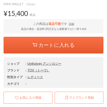
MIMI WALLET （Gray）
¥15,400
税込
この商品は
返品可能
です
詳細
返品の場合：返送料 (同注文なら複数個でも) 一律￥660
カートに入れる
ショップ
：
Unthology アンソロジー
ブランド
：
TOV
（トーヴ）
性別タイプ
：
レディース
カテゴリ
：
お気に入り登録
マイブランド登録